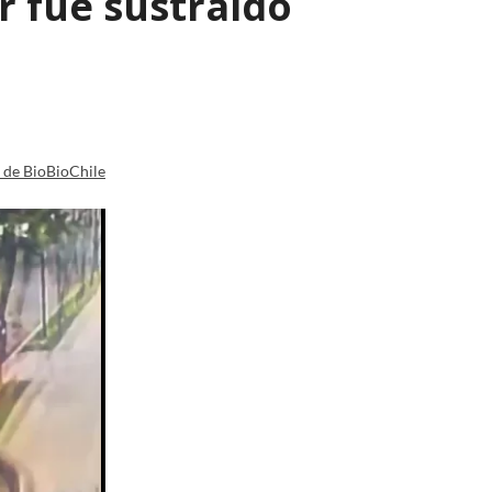
 fue sustraído
a de BioBioChile