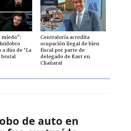
visitas
o miedo":
Contraloría acredita
Huidobro
ocupación ilegal de bien
 a dúo de ’La
fiscal por parte de
 brutal
delegado de Kast en
Chañaral
robo de auto en