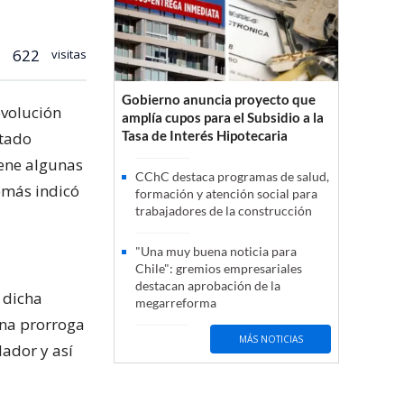
622
visitas
Gobierno anuncia proyecto que
evolución
amplía cupos para el Subsidio a la
Tasa de Interés Hipotecaria
ntado
iene algunas
CChC destaca programas de salud,
emás indicó
formación y atención social para
trabajadores de la construcción
"Una muy buena noticia para
Chile": gremios empresariales
destacan aprobación de la
 dicha
megarreforma
una prorroga
MÁS NOTICIAS
lador y así