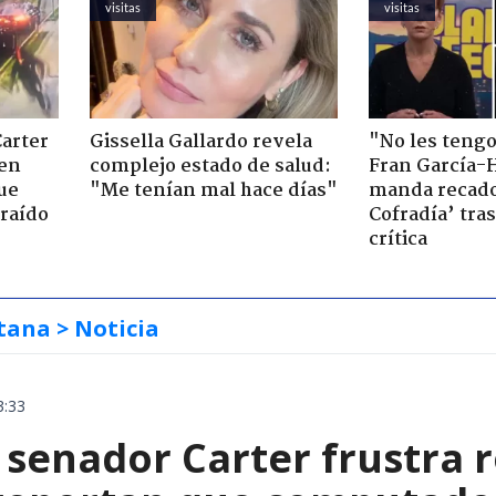
visitas
visitas
Carter
Gissella Gallardo revela
"No les teng
 en
complejo estado de salud:
Fran García-
ue
"Me tenían mal hace días"
manda recado
raído
Cofradía’ tras
crítica
tana
> Noticia
3:33
 senador Carter frustra 