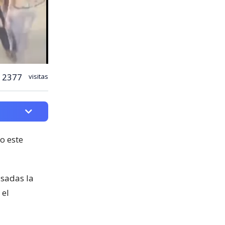
2377
visitas
o este
asadas la
 el