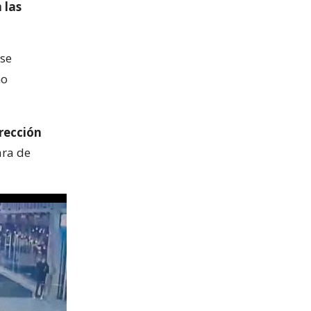
 las
ese
mo
irección
ara de