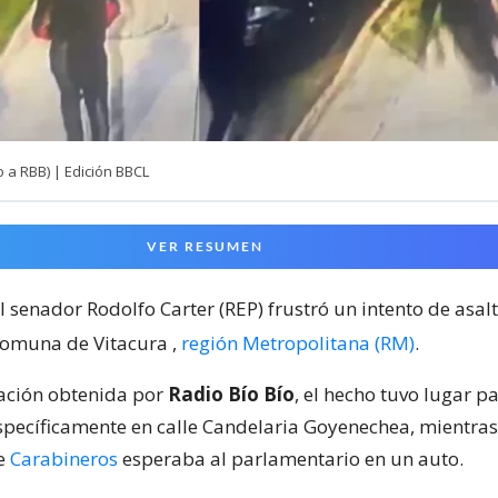
 a RBB) | Edición BBCL
VER RESUMEN
l senador Rodolfo Carter (REP) frustró un intento de asalt
 comuna de Vitacura
,
región Metropolitana (RM)
.
ación obtenida por
Radio Bío Bío
, el hecho tuvo lugar p
specíficamente en calle Candelaria Goyenechea, mientras
de
Carabineros
esperaba al parlamentario en un auto.