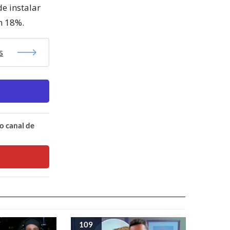
de instalar
n 18%.
s
o canal de
109