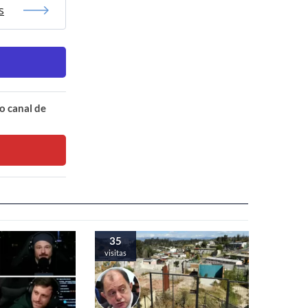
s
o canal de
35
visitas