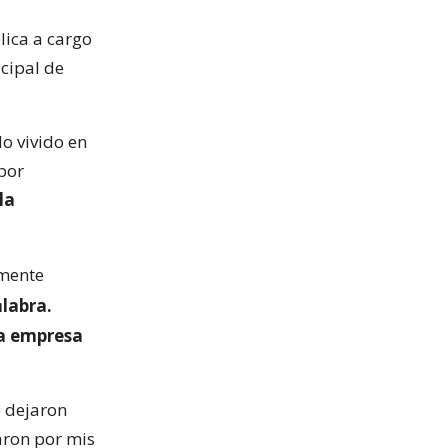
lica a cargo
icipal de
lo vivido en
por
la
emente
alabra.
a empresa
e dejaron
aron por mis