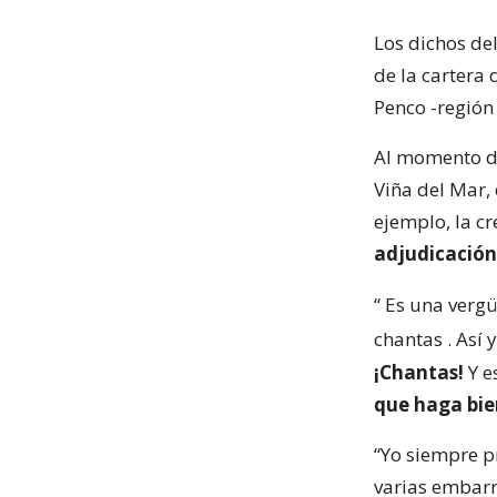
Los dichos de
de la cartera 
Penco -región 
Al momento de 
Viña del Mar,
ejemplo, la c
adjudicación
“
Es una vergü
chantas
. Así
¡Chantas!
Y e
que haga bie
“Yo siempre pr
varias embarr