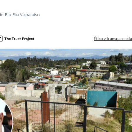
io Bío Bío Valparaíso
a
Ética y transparenci