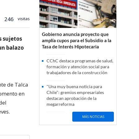
246
visitas
Gobierno anuncia proyecto que
s sujetos
amplía cupos para el Subsidio a la
Tasa de Interés Hipotecaria
un balazo
CChC destaca programas de salud,
formación y atención social para
trabajadores de la construcción
nte de Talca
"Una muy buena noticia para
Chile": gremios empresariales
momento en
destacan aprobación de la
del
megarreforma
eves.
MÁS NOTICIAS