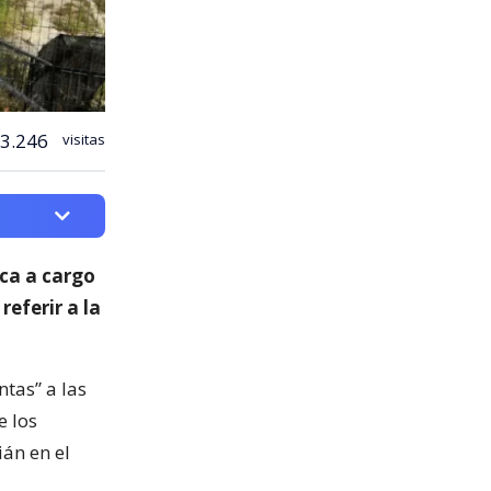
3.246
visitas
ica a cargo
 referir a la
ntas” a las
e los
ián en el