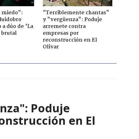
o miedo":
"Terriblemente chantas"
Huidobro
y "vergüenza": Poduje
 a dúo de ’La
arremete contra
 brutal
empresas por
reconstrucción en El
Olivar
nza": Poduje
nstrucción en El