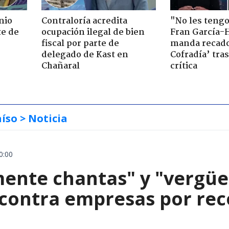
nio
Contraloría acredita
"No les teng
te de
ocupación ilegal de bien
Fran García-
fiscal por parte de
manda recado
delegado de Kast en
Cofradía’ tras
Chañaral
crítica
aíso
> Noticia
0:00
mente chantas" y "vergüe
contra empresas por reco