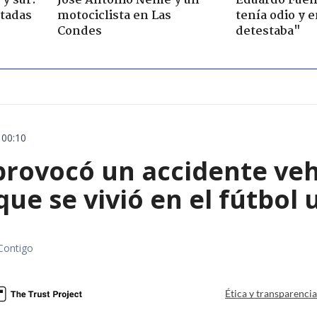
y sur:
José Antonio Neme y un
Eduardo Fuen
ctadas
motociclista en Las
tenía odio y 
Condes
detestaba"
 00:10
rovocó un accidente vehic
que se vivió en el fútbol
Contigo
Ética y transparenci