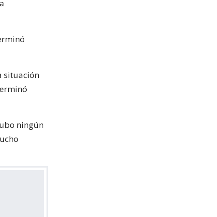
la
terminó
a situación
terminó
hubo ningún
mucho