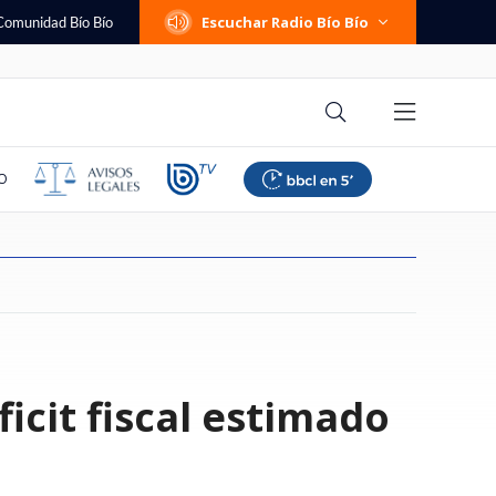
Escuchar Radio Bío Bío
Comunidad Bío Bío
O
eta prisión
lestina responde a
poyar suspensión de
 femenino: Colo
e cambió su trabajo
dra se niega a ser
mos familia":
a de seguridad por
Una persona fallecida y tres
Hunter Biden revela que cáncer
Banco Falabella anuncia cuenta
Paliza en Talcahuano: Everton
Ítalo Zúñiga recuerda los años
¿Cambio de política migratoria o
Trama penal contra AIEP:
Se viene el horario de verano
icit fiscal estimado
ara sujeto acusado
ajador israelí por
o afirma que "las
 a La U y mantuvo su
mi: "Te entrega la
ormas del patrimonio
 ante fiscalía pelea
a de escalada y
lesionados deja accidente en
de Joe Biden hizo metástasis a
corriente con apertura online y
goleó a Huachipato y recuperó
en que odió el "me están
continuidad incómoda?
querella destapa
2026: revisa cuándo será el
 y violar a mujer en
aza: "Carecen de
den perfeccionar"
 torneo
nario, pero sin
aniano
 y Lagos por pagos a
evisa aquí modelos
ruta que conecta Talca y San
los huesos: "Es doloroso y
mantención $0 permanente
terreno en la Liga de Primera
hueveando": "Sentía que era
contradicciones sobre los
cambio de hora según nuevo
a
Clemente
debilitante"
bullying"
pagarés de miles de alumnos
decreto