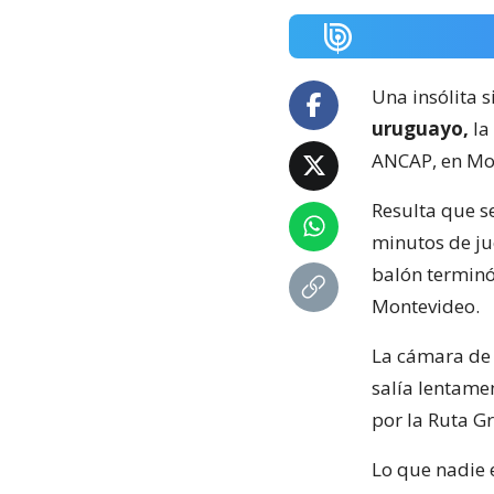
Una insólita s
uruguayo,
la
ANCAP, en Mo
Resulta que s
minutos de ju
balón terminó
Montevideo.
La cámara de 
salía lentame
por la Ruta Gr
Lo que nadie e