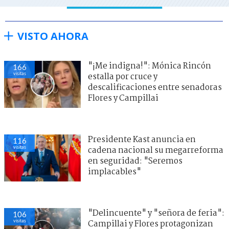
VISTO AHORA
"¡Me indigna!": Mónica Rincón
166
visitas
estalla por cruce y
descalificaciones entre senadoras
Flores y Campillai
Presidente Kast anuncia en
116
visitas
cadena nacional su megarreforma
en seguridad: "Seremos
implacables"
"Delincuente" y "señora de feria":
106
visitas
Campillai y Flores protagonizan