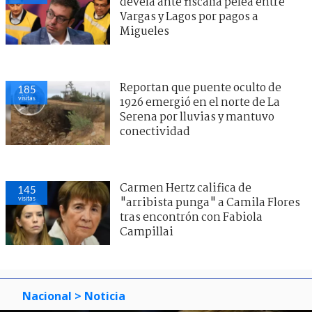
devela ante fiscalía pelea entre
Vargas y Lagos por pagos a
Migueles
Reportan que puente oculto de
185
visitas
1926 emergió en el norte de La
Serena por lluvias y mantuvo
conectividad
Carmen Hertz califica de
145
visitas
"arribista punga" a Camila Flores
tras encontrón con Fabiola
Campillai
Nacional
> Noticia