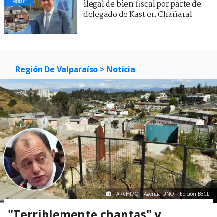
visitas
ilegal de bien fiscal por parte de
delegado de Kast en Chañaral
Región De Valparaíso
> Noticia
ARCHIVO | Agencia UNO | Edición BBCL
"Terriblemente chantas" y