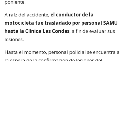
poniente.
A raíz del accidente,
el conductor de la
motocicleta fue trasladado por personal SAMU
hasta la Clínica Las Condes
, a fin de evaluar sus
lesiones.
Hasta el momento, personal policial se encuentra a
la espera de la confirmación de lesiones del
conductor de la motocicleta, así como las
instrucciones de fiscalía.
Francisca García-Huidobro habló con
el periodista
En medio del programa de Chilevisión,
Francisca
García-Huidobro mencionó que habló