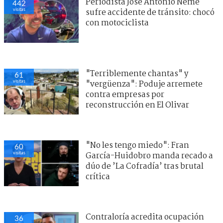
Periodista José Antonio Neme
442
visitas
sufre accidente de tránsito: chocó
con motociclista
"Terriblemente chantas" y
61
visitas
"vergüenza": Poduje arremete
contra empresas por
reconstrucción en El Olivar
"No les tengo miedo": Fran
60
visitas
García-Huidobro manda recado a
dúo de ’La Cofradía’ tras brutal
crítica
Contraloría acredita ocupación
36