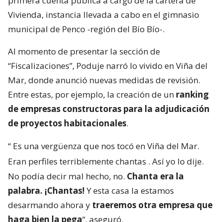
primera cuenta pública a cargo de la cartera de
Vivienda, instancia llevada a cabo en el gimnasio
municipal de Penco -región del Bío Bío-.
Al momento de presentar la sección de
“Fiscalizaciones”, Poduje narró lo vivido en Viña del
Mar, donde anunció nuevas medidas de revisión.
Entre estas, por ejemplo, la creación de un
ranking
de empresas constructoras para la adjudicación
de proyectos habitacionales
.
“
Es una vergüenza que nos tocó en Viña del Mar.
Eran perfiles terriblemente chantas
. Así yo lo dije.
No podía decir mal hecho, no.
Chanta era la
palabra. ¡Chantas!
Y esta casa la estamos
desarmando ahora y
traeremos otra empresa que
haga bien la pega
“, aseguró.