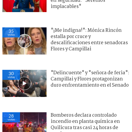
en seguridad: "Seremos
implacables"
"¡Me indigna!": Mónica Rincón
35
visitas
estalla por cruce y
descalificaciones entre senadoras
Flores y Campillai
"Delincuente" y "señora de feria":
30
visitas
Campillai y Flores protagonizan
duro enfrentamiento en el Senado
Bomberos declara controlado
28
visitas
incendio en planta química en
Quilicura tras casi 24 horas de