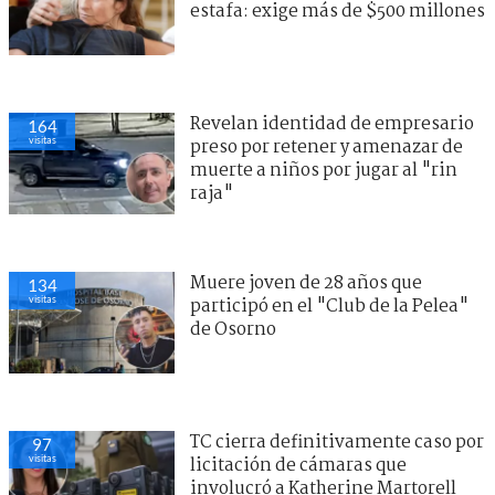
estafa: exige más de $500 millones
Revelan identidad de empresario
164
visitas
preso por retener y amenazar de
muerte a niños por jugar al "rin
raja"
Muere joven de 28 años que
134
visitas
participó en el "Club de la Pelea"
de Osorno
TC cierra definitivamente caso por
97
visitas
licitación de cámaras que
involucró a Katherine Martorell