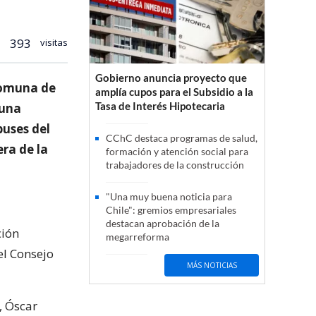
393
visitas
Gobierno anuncia proyecto que
comuna de
amplía cupos para el Subsidio a la
Tasa de Interés Hipotecaria
 una
buses del
CChC destaca programas de salud,
era de la
formación y atención social para
trabajadores de la construcción
"Una muy buena noticia para
Chile": gremios empresariales
destacan aprobación de la
ción
megarreforma
el Consejo
MÁS NOTICIAS
, Óscar