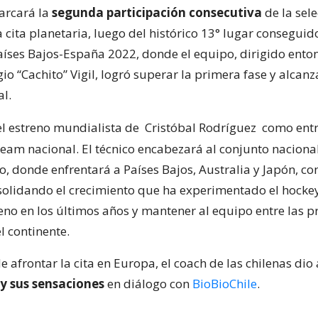
arcará la
segunda participación consecutiva
de la sel
 cita planetaria, luego del histórico 13° lugar conseguido
íses Bajos-España 2022, donde el equipo, dirigido enton
io “Cachito” Vigil, logró superar la primera fase y alcanz
al.
 el estreno mundialista de
Cristóbal Rodríguez
como ent
team nacional. El técnico encabezará al conjunto naciona
, donde enfrentará a Países Bajos, Australia y Japón, con
solidando el crecimiento que ha experimentado el hocke
eno en los últimos años y mantener al equipo entre las p
l continente.
de afrontar la cita en Europa, el coach de las chilenas dio
 y sus sensaciones
en diálogo con
BioBioChile
.