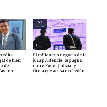
57
visitas
credita
El millonario negocio de la
gal de bien
jurisprudencia: la pugna
te de
entre Poder Judicial y
Kast en
firma que acusa exclusión