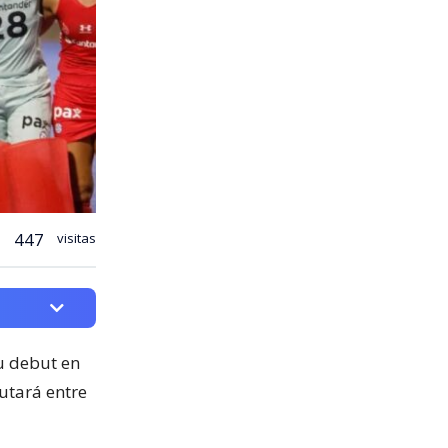
447
visitas
u debut en
utará entre