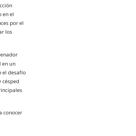
ección
 en el
ces por el
ar los
renador
l en un
 el desafío
y césped
rincipales
 a conocer