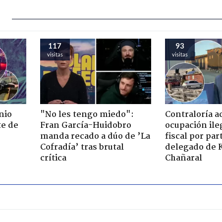
117
93
visitas
visitas
nio
"No les tengo miedo":
Contraloría a
te de
Fran García-Huidobro
ocupación ile
manda recado a dúo de ’La
fiscal por par
Cofradía’ tras brutal
delegado de 
crítica
Chañaral