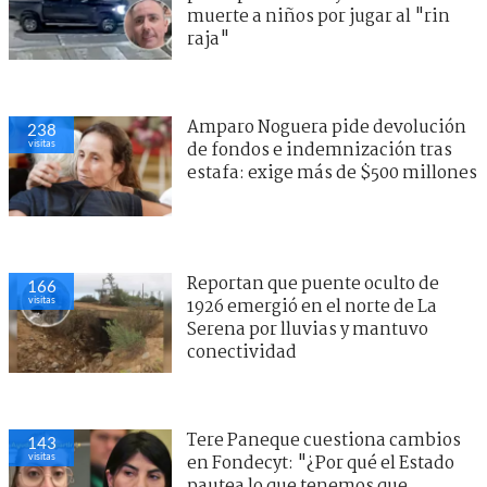
muerte a niños por jugar al "rin
raja"
Amparo Noguera pide devolución
238
visitas
de fondos e indemnización tras
estafa: exige más de $500 millones
Reportan que puente oculto de
166
visitas
1926 emergió en el norte de La
Serena por lluvias y mantuvo
conectividad
Tere Paneque cuestiona cambios
143
visitas
en Fondecyt: "¿Por qué el Estado
pautea lo que tenemos que