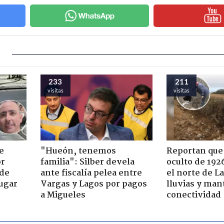
233
211
visitas
visitas
e
"Hueón, tenemos
Reportan que
or
familia": Silber devela
oculto de 192
 de
ante fiscalía pelea entre
el norte de L
jugar
Vargas y Lagos por pagos
lluvias y man
a Migueles
conectividad