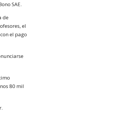
 Bono SAE.
a de
ofesores, el
 con el pago
onunciarse
óximo
nos 80 mil
r.