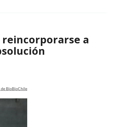
 reincorporarse a
bsolución
a de BioBioChile