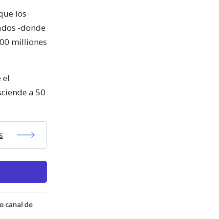
que los
tados -donde
700 milliones
 el
sciende a 50
s
o canal de