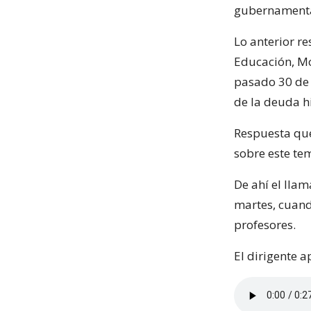
gubernamental
Lo anterior r
Educación, Mó
pasado 30 de 
de la deuda hi
Respuesta que
sobre este tem
De ahí el llam
martes, cuand
profesores.
El dirigente a