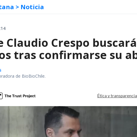
tana
> Noticia
:14
e Claudio Crespo buscará
os tras confirmarse su a
s
oradora de BioBioChile.
Ética y transparenci