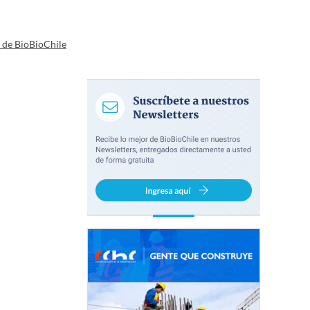
a de BioBioChile