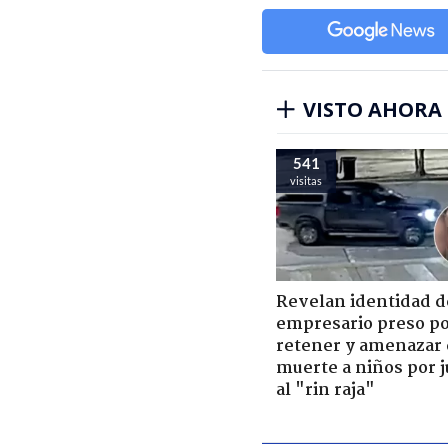
VISTO AHORA
541
visitas
Revelan identidad d
empresario preso p
retener y amenazar
muerte a niños por 
al "rin raja"