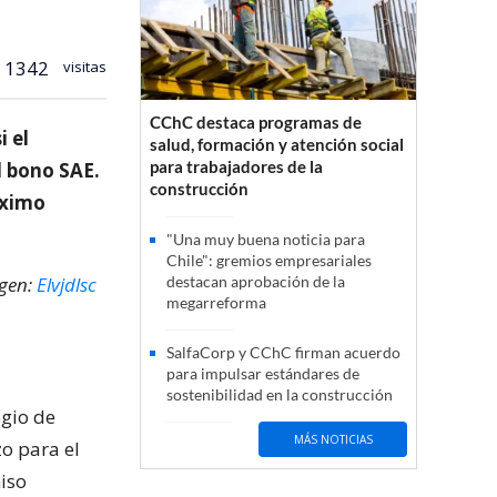
1342
visitas
CChC destaca programas de
i el
salud, formación y atención social
para trabajadores de la
 bono SAE.
construcción
óximo
"Una muy buena noticia para
Chile": gremios empresariales
agen:
Elvjdlsc
destacan aprobación de la
megarreforma
SalfaCorp y CChC firman acuerdo
para impulsar estándares de
sostenibilidad en la construcción
egio de
MÁS NOTICIAS
zo para el
iso