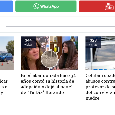
344
328
visitas
visitas
Bebé abandonada hace 32
Celular robad
lcar
años contó su historia de
abusos contra
as o
adopción y dejó al panel
profesor de s
 y
de ’Tu Día’ llorando
del convivien
madre