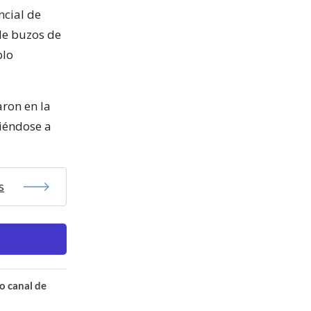
ncial de
de buzos de
blo
aron en la
iéndose a
s
o canal de