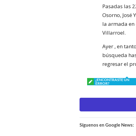
Pasadas las 22
Osorno, José 
la armada en 
Villarroel.
Ayer , en tan
búsqueda hast
regresar el p
¿ENCONTRASTE UN
ERROR?
Síguenos en Google News: