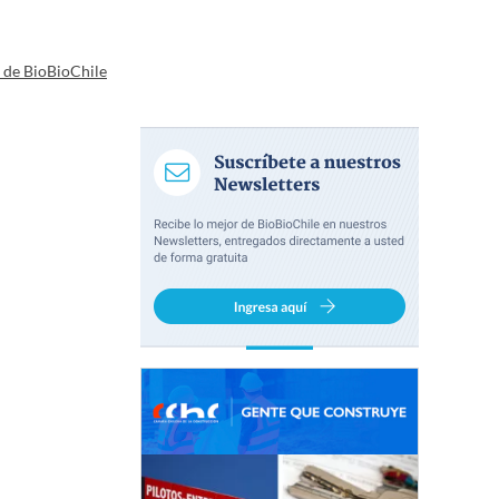
a de BioBioChile