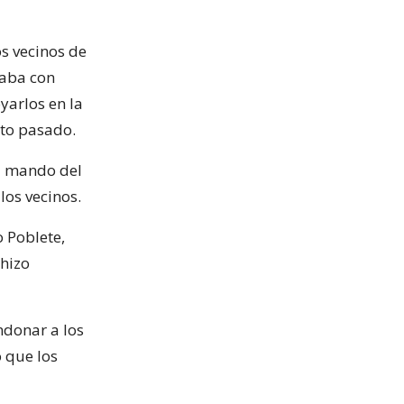
os vecinos de
taba con
yarlos en la
sto pasado.
al mando del
os vecinos.
o Poblete,
hizo
ndonar a los
o que los