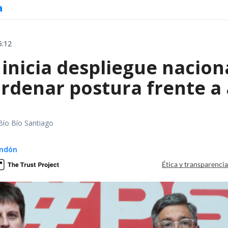
a
5:12
inicia despliegue nacion
ordenar postura frente a
Bío Bío Santiago
ndón
Ética y transparenci