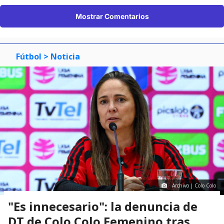
Mostrar Comentarios
Fútbol
> Noticia
Archivo | Colo Colo
"Es innecesario": la denuncia de
DT de Colo Colo Femenino tras