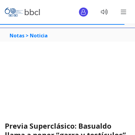
Notas >
Noticia
Previa Superclásico: Basualdo
llama a poner “garra y testículos”,