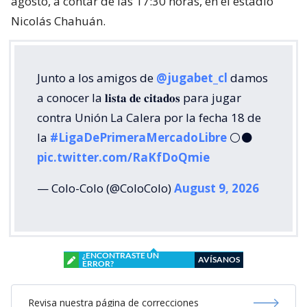
agosto, a contar de las 17:30 horas, en el estadio
Nicolás Chahuán.
Junto a los amigos de
@jugabet_cl
damos
a conocer la 𝐥𝐢𝐬𝐭𝐚 𝐝𝐞 𝐜𝐢𝐭𝐚𝐝𝐨𝐬 para jugar
contra Unión La Calera por la fecha 18 de
la
#LigaDePrimeraMercadoLibre
⚪⚫
pic.twitter.com/RaKfDoQmie
— Colo-Colo (@ColoColo)
August 9, 2026
¿ENCONTRASTE UN
AVÍSANOS
ERROR?
Revisa nuestra página de correcciones