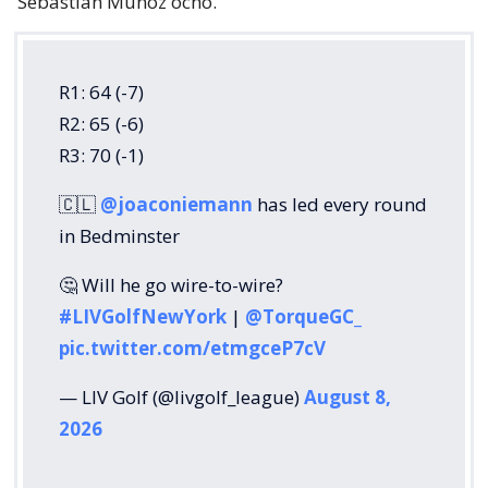
Sebastián Muñoz ocho.
R1: 64 (-7)
R2: 65 (-6)
R3: 70 (-1)
🇨🇱
@joaconiemann
has led every round
in Bedminster
🤔 Will he go wire-to-wire?
#LIVGolfNewYork
|
@TorqueGC_
pic.twitter.com/etmgceP7cV
— LIV Golf (@livgolf_league)
August 8,
2026