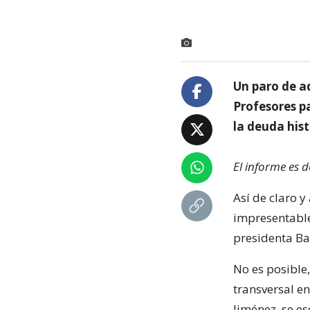
Un paro de a
Profesores pa
la deuda hist
El informe es 
Así de claro y
impresentable
presidenta Bac
No es posible
transversal en
Jiménez, se es