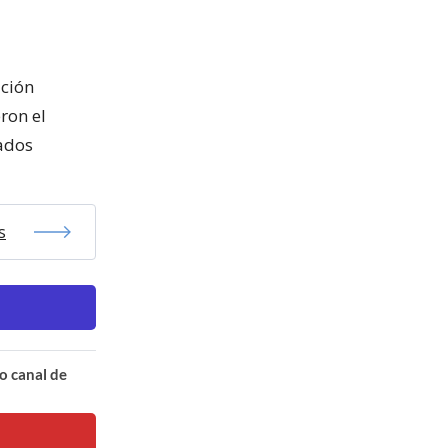
ación
ron el
eados
s
o canal de