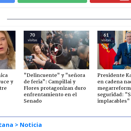
70
61
visitas
visitas
ica
"Delincuente" y "señora
Presidente K
ruce y
de feria": Campillai y
en cadena nac
tre
Flores protagonizan duro
megarreform
enfrentamiento en el
seguridad: "
Senado
implacables"
tana
> Noticia