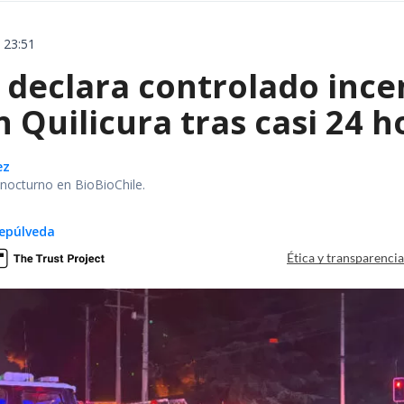
 23:51
declara controlado ince
 Quilicura tras casi 24 
ez
r nocturno en BioBioChile.
epúlveda
Ética y transparenci