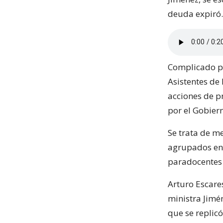
deuda expiró.
Complicado pa
Asistentes de
acciones de p
por el Gobier
Se trata de m
agrupados en 
paradocentes y
Arturo Escares
ministra Jimé
que se replicó