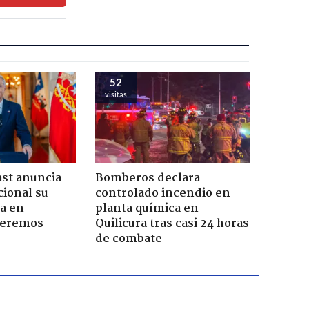
52
visitas
ast anuncia
Bomberos declara
ional su
controlado incendio en
a en
planta química en
Seremos
Quilicura tras casi 24 horas
de combate