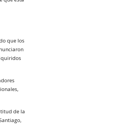
do que los
anunciaron
dquiridos
jadores
ionales,
titud de la
Santiago,