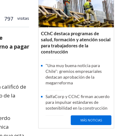
797
visitas
CChC destaca programas de
e
salud, formación y atención social
para trabajadores de la
erno a pagar
construcción
"Una muy buena noticia para
Chile": gremios empresariales
destacan aprobación de la
megarreforma
 calificó de
o de la
SalfaCorp y CChC firman acuerdo
para impulsar estándares de
sostenibilidad en la construcción
uerdo
MÁS NOTICIAS
nica
ne que esta