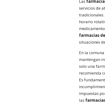
Las
farmacia
servicios de 
tradicionales.
horario rotat
medicamentos 
farmacias d
situaciones d
En la comuna
mantengan inf
solo una farm
recomienda co
Es fundamenta
incumplimient
impuestas por
las
farmacia