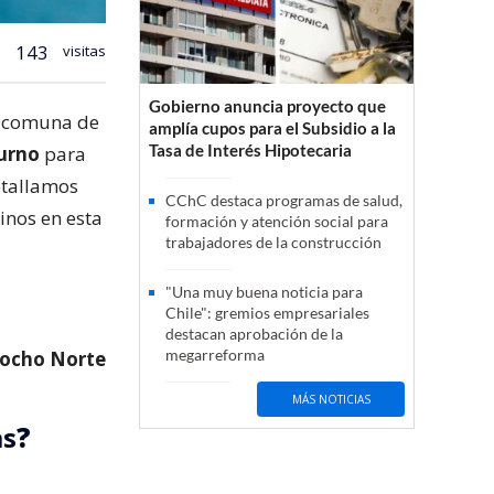
143
visitas
Gobierno anuncia proyecto que
la comuna de
amplía cupos para el Subsidio a la
Tasa de Interés Hipotecaria
urno
para
etallamos
CChC destaca programas de salud,
inos en esta
formación y atención social para
trabajadores de la construcción
"Una muy buena noticia para
Chile": gremios empresariales
destacan aprobación de la
megarreforma
ocho Norte
MÁS NOTICIAS
as
?