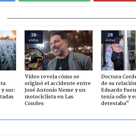
38
28
visitas
visitas
Video revela cómo se
Doctora Corde
sta
originó el accidente entre
de su relació
y sur:
José Antonio Neme y un
Eduardo Fuen
ctadas
motociclista en Las
tenía odio y 
Condes
detestaba"