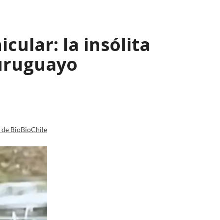
ular: la insólita
 uruguayo
a de BioBioChile