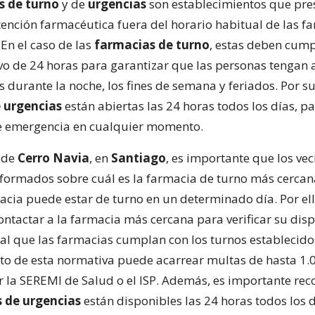
s de turno
y de
urgencias
son establecimientos que pre
atención farmacéutica fuera del horario habitual de las f
 En el caso de las
farmacias de turno
, estas deben cump
ivo de 24 horas para garantizar que las personas tengan 
durante la noche, los fines de semana y feriados. Por su 
e
urgencias
están abiertas las 24 horas todos los días, p
e emergencia en cualquier momento.
 de
Cerro Navia
, en
Santiago
, es importante que los vec
ormados sobre cuál es la farmacia de turno más cercan
acia puede estar de turno en un determinado día. Por ell
ntactar a la farmacia más cercana para verificar su disp
l que las farmacias cumplan con los turnos establecidos
o de esta normativa puede acarrear multas de hasta 1
 la SEREMI de Salud o el ISP. Además, es importante re
s de
urgencias
están disponibles las 24 horas todos los d