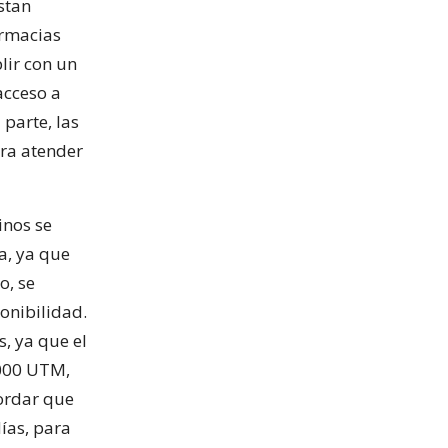
stan
armacias
lir con un
acceso a
parte, las
ara atender
inos se
a, ya que
o, se
onibilidad.
, ya que el
.000 UTM,
cordar que
ías, para