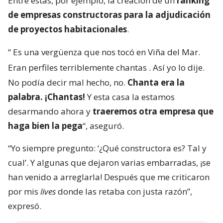
Entre estas, por ejemplo, la creación de un
ranking
de empresas constructoras para la adjudicación
de proyectos habitacionales
.
“
Es una vergüenza que nos tocó en Viña del Mar.
Eran perfiles terriblemente chantas
. Así yo lo dije.
No podía decir mal hecho, no.
Chanta era la
palabra. ¡Chantas!
Y esta casa la estamos
desarmando ahora y
traeremos otra empresa que
haga bien la pega
“, aseguró.
“Yo siempre pregunto: ‘¿Qué constructora es? Tal y
cual’. Y algunas que dejaron varias embarradas, ¡se
han venido a arreglarla! Después que me criticaron
por mis
lives
donde las retaba con justa razón”,
expresó.