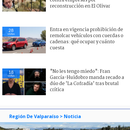
contra empresas por
reconstrucción en El Olivar
Entra en vigencia prohibición de
28
visitas
remolcar vehículos con cuerdas o
cadenas: qué ocupar y cuánto
cuesta
"No les tengo miedo": Fran
18
visitas
García-Huidobro manda recado a
dúo de ’La Cofradía’ tras brutal
crítica
Región De Valparaíso
> Noticia