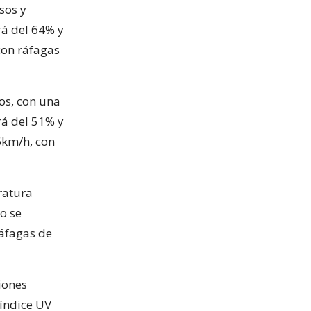
sos y
rá del 64% y
con ráfagas
os, con una
á del 51% y
6km/h, con
ratura
o se
ráfagas de
iones
 índice UV