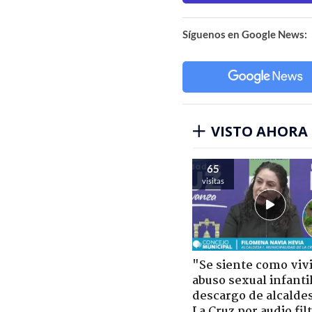
Síguenos en Google News:
VISTO AHORA
65
visitas
"Se siente como viv
abuso sexual infantil
descargo de alcalde
La Cruz por audio fil