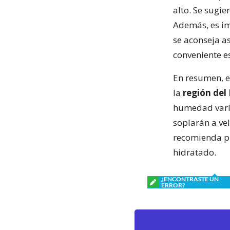
alto. Se sugie
Además, es imp
se aconseja as
conveniente e
En resumen, 
la
región del
humedad varía 
soplarán a ve
recomienda pr
hidratado.
¿ENCONTRASTE UN
ERROR?