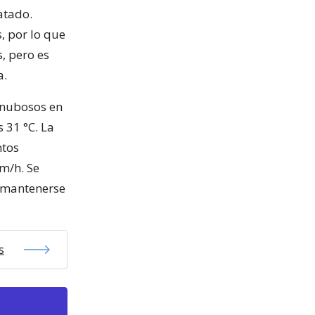
ratado.
, por lo que
s, pero es
a.
 nubosos en
s 31 °C. La
ntos
m/h. Se
y mantenerse
s