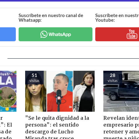
Suscríbete en nuestro canal de
Suscríbete en nuestr
Whatsapp:
Youtube:
51
28
visitas
visitas
ir
"Se le quita dignidad a la
Revelan iden
": El
persona": el sentido
empresario p
sa de
descargo de Lucho
retener y am
trado
Miranda tras cruce
muerte a niño