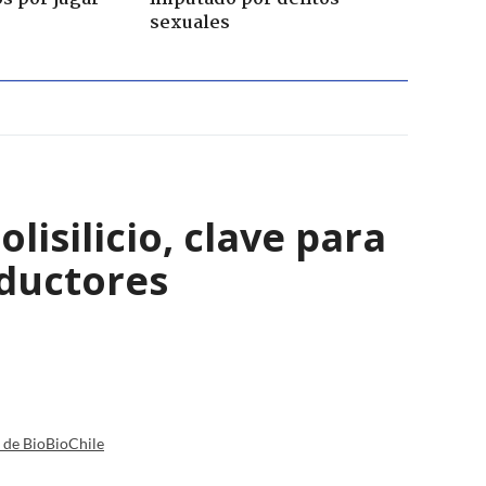
sexuales
isilicio, clave para
nductores
a de BioBioChile