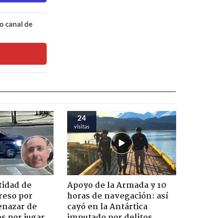
o canal de
24
visitas
tidad de
Apoyo de la Armada y 10
reso por
horas de navegación: así
enazar de
cayó en la Antártica
s por jugar
imputado por delitos