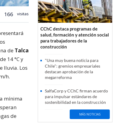
166
visitas
CChC destaca programas de
presentará
salud, formación y atención social
para trabajadores de la
tos
construcción
una de
Talca
de 14 °C y
"Una muy buena noticia para
Chile": gremios empresariales
 lluvia. Los
destacan aprobación de la
km/h.
megarreforma
SalfaCorp y CChC firman acuerdo
para impulsar estándares de
ura mínima
sostenibilidad en la construcción
esperan
MÁS NOTICIAS
agas de