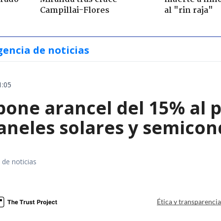
Campillai-Flores
al "rin raja"
gencia de noticias
1:05
ne arancel del 15% al pol
paneles solares y semico
 de noticias
a
Ética y transparenci