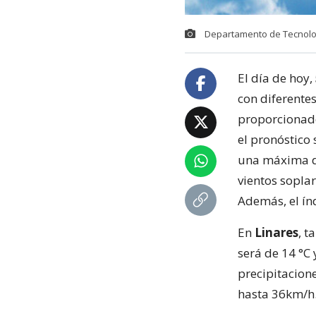
Departamento de Tecnolog
El día de hoy,
con diferente
proporcionado
el pronóstico
una máxima de
vientos sopla
Además, el ín
En
Linares
, t
será de 14 °C
precipitacion
hasta 36km/h. 