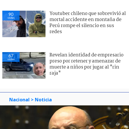
Youtuber chileno que sobrevivió al
90
visitas
mortal accidente en montaña de
Perú rompe el silencio en sus
redes
Revelan identidad de empresario
67
visitas
preso por retener y amenazar de
muerte a niños por jugar al "rin
raja"
Nacional
> Noticia