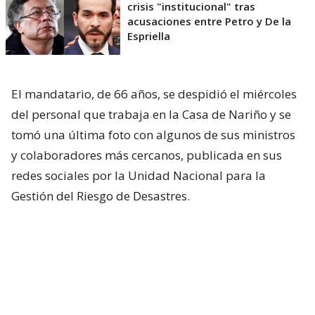
crisis "institucional" tras
acusaciones entre Petro y De la
Espriella
El mandatario, de 66 años, se despidió el miércoles
del personal que trabaja en la Casa de Nariño y se
tomó una última foto con algunos de sus ministros
y colaboradores más cercanos, publicada en sus
redes sociales por la Unidad Nacional para la
Gestión del Riesgo de Desastres.
“El primer gobierno de izquierda de Colombia
deja un capítulo que marcará la historia política
del país”,
señaló en el mensaje que acompaña la
foto el director de la UNGRD, Javier Pava.