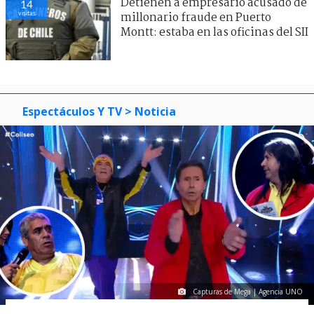
Detienen a empresario acusado de
14
visitas
millonario fraude en Puerto
Montt: estaba en las oficinas del SII
Espectáculos Y TV
> Noticia
Capturas de Mega | Agencia UNO