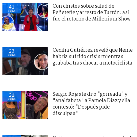
Con chistes sobre salud de
41
visitas
Peñeteñe y arresto de Turrón: así
fue el retorno de Millenium Show
Cecilia Gutiérrez reveló que Neme
23
visitas
habría sufrido crisis mientras
grababa tras chocar a motociclista
Sergio Rojas le dijo "gorreada" y
21
visitas
"analfabeta" a Pamela Díaz y ella
contestó: "Después pide
disculpas"