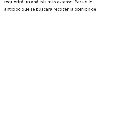
requerirá un análisis más extenso. Para ello,
anticipó que se buscará recoger la opinión de
académicos y especialistas técnicos de distintas
posiciones.
“Es un tema país y que requiere nuestra atención”,
sostuvo.
Respecto de los plazos, el ministro indicó que la
intención del Ejecutivo es que la comisión comience
sus labores durante la próxima semana.
Lee también...
Exsubsecretario Rodríguez difunde
nuevos test negativos y redobla
ofensiva por caso drogas