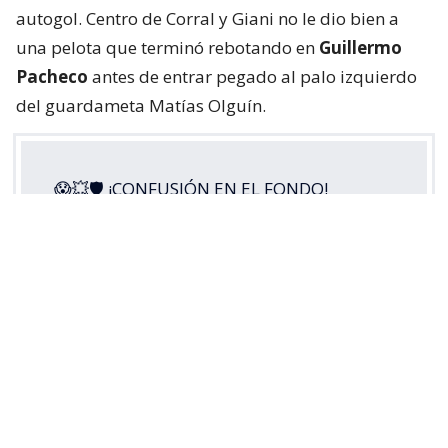
autogol. Centro de Corral y Giani no le dio bien a
una pelota que terminó rebotando en
Guillermo
Pacheco
antes de entrar pegado al palo izquierdo
del guardameta Matías Olguín.
😱💥🛡 ¡CONFUSIÓN EN EL FONDO!
Guillermo Pacheco envió el balón a su
propio arco y puso la apertura de la
cuenta para
#LosCruzados
ante Cobresal,
en este
#MatchdayViernes
por la
#LigaDePrimeraMercadoLibre
2026.
Disfruta lo mejor del fútbol chileno.
Suscríbete a…