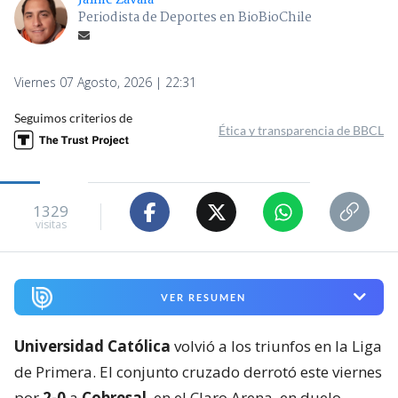
Jaime Zavala
Periodista de Deportes en BioBioChile
Viernes 07 Agosto, 2026 | 22:31
Seguimos criterios de
Ética y transparencia de BBCL
1329
visitas
VER RESUMEN
Universidad Católica
volvió a los triunfos en la Liga
de Primera. El conjunto cruzado derrotó este viernes
por
2-0
a
Cobresal
, en el Claro Arena, en duelo