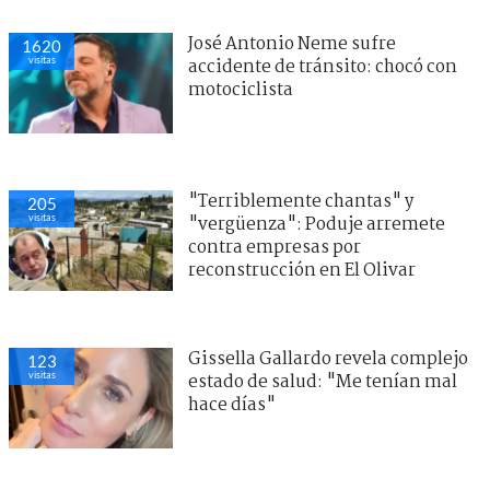
José Antonio Neme sufre
1620
visitas
accidente de tránsito: chocó con
motociclista
"Terriblemente chantas" y
205
visitas
"vergüenza": Poduje arremete
contra empresas por
reconstrucción en El Olivar
Gissella Gallardo revela complejo
123
visitas
estado de salud: "Me tenían mal
hace días"