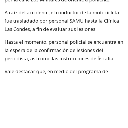
A raíz del accidente, el conductor de la motocicleta
fue trasladado por personal SAMU hasta la Clínica
Las Condes, a fin de evaluar sus lesiones.
Hasta el momento, personal policial se encuentra en
la espera de la confirmación de lesiones del
periodista, así como las instrucciones de fiscalía.
Vale destacar que, en medio del programa de
Chilevisión, Francisca García-Huidobro confirmó
que el periodista registró 0,0 en el test de
alcoholemia.
¿ENCONTRASTE UN
AVÍSANOS
ERROR?