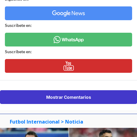
Suscríbete en:
Suscríbete en:
Mostrar Comentarios
Futbol Internacional
> Noticia