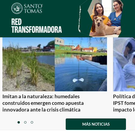
Imitan a la naturaleza: humedales
Política 
construidos emergen como apuesta
IPST fom
innovadora ante la crisis climática
impacto l
Item
1
MÁS NOTICIAS
item
item
item
of
0
1
2