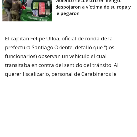
violento secuestro en Rengo:
despojaron a víctima de su ropa y
le pegaron
El capitán Felipe Ulloa, oficial de ronda de la
prefectura Santiago Oriente, detalló que “(los
funcionarios) observan un vehículo el cual
transitaba en contra del sentido del tránsito. Al
querer fiscalizarlo, personal de Carabineros le
entrega la señal de detención al vehículo, el cual
hace caso omiso y, muy por el contrario, trata de
colisionar y de atropellar al funcionario policial”.
De este modo, comenzó una persecución por
distintas calles de la comuna. Según un registro de
una cámara de seguridad, los delincuentes
incluso