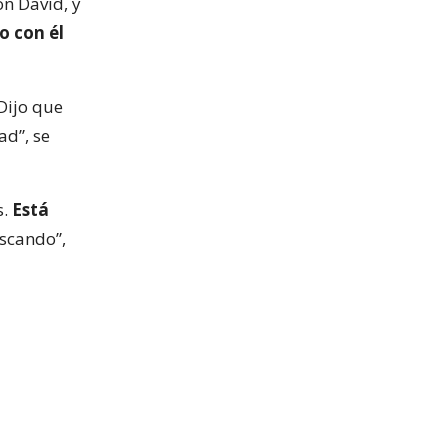
n David, y
o con él
Dijo que
ad”, se
s.
Está
scando”,