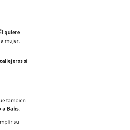
Él quiere
 la mujer.
callejeros si
que también
o a Babs
.
umplir su