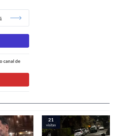
s
o canal de
21
visitas