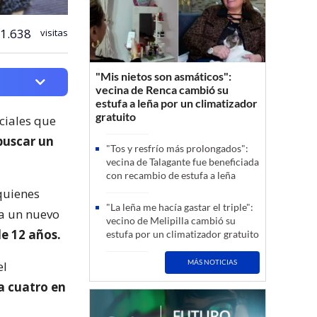
1.638
visitas
"Mis nietos son asmáticos":
vecina de Renca cambió su
estufa a leña por un climatizador
gratuito
ciales que
 buscar un
"Tos y resfrío más prolongados":
vecina de Talagante fue beneficiada
con recambio de estufa a leña
 quienes
"La leña me hacía gastar el triple":
ca un nuevo
vecino de Melipilla cambió su
e 12 años.
estufa por un climatizador gratuito
MÁS NOTICIAS
el
a cuatro en