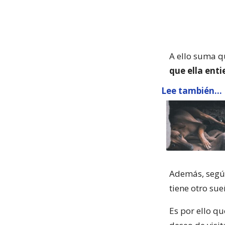
A ello suma q
que ella ent
Lee también...
Además, según
tiene otro sue
Es por ello qu