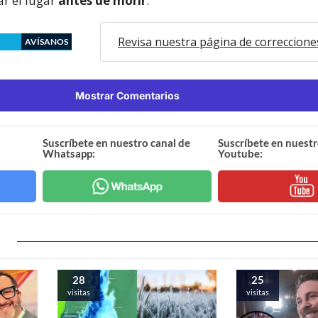
ar el lugar
antes de morir
.
Revisa nuestra página de correccione
AVÍSANOS
Mostrar Comentarios
Suscríbete en nuestro canal de
Suscríbete en nuestr
Whatsapp:
Youtube:
28
25
visitas
visitas