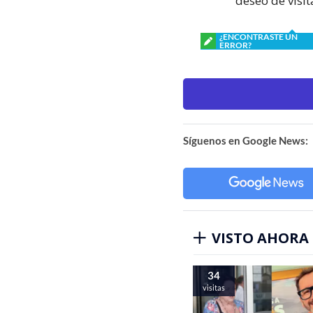
deseo de visit
¿ENCONTRASTE UN
ERROR?
Síguenos en Google News:
VISTO AHORA
34
visitas