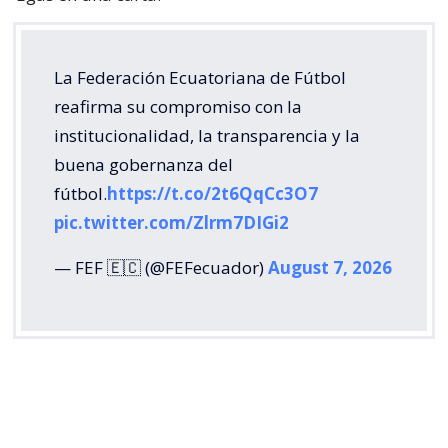
La Federación Ecuatoriana de Fútbol
reafirma su compromiso con la
institucionalidad, la transparencia y la
buena gobernanza del
fútbol.
https://t.co/2t6QqCc3O7
pic.twitter.com/Zlrm7DIGi2
— FEF 🇪🇨 (@FEFecuador)
August 7, 2026
La Federación Venezolana de Fútbol (FVF) también
respaldó la rectificación de la FIFA y puso el foco en
la disposición de reconocer los errores cometidos