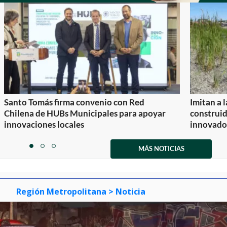
Santo Tomás firma convenio con Red
Imitan a 
Chilena de HUBs Municipales para apoyar
construi
innovaciones locales
innovador
Item
1
MÁS NOTICIAS
item
item
item
of
0
1
2
3
Región Metropolitana
> Noticia