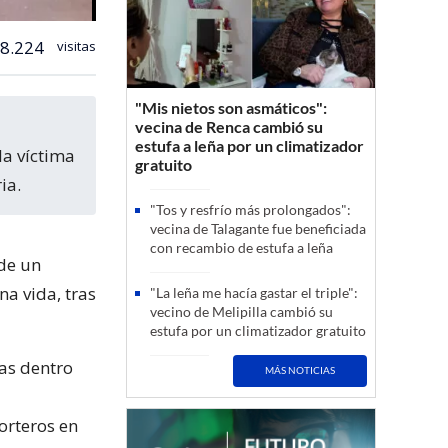
8.224
visitas
"Mis nietos son asmáticos":
vecina de Renca cambió su
estufa a leña por un climatizador
la víctima
gratuito
ia.
"Tos y resfrío más prolongados":
vecina de Talagante fue beneficiada
con recambio de estufa a leña
de un
a vida, tras
"La leña me hacía gastar el triple":
vecino de Melipilla cambió su
estufa por un climatizador gratuito
ias dentro
MÁS NOTICIAS
porteros en