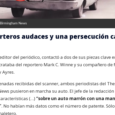
e Birmingham News
rteros audaces y una persecución c
ditor del periódico, contactó a dos de sus piezas clave e
 trataba del reportero Mark C. Winne y su compañero de 
y Ayres.
enadas recibidas del scanner, ambos periodistas del The
ws pusieron en marcha su auto. El jefe de la redacción 
características (…)
“sobre un auto marrón con una man
”
. No habían más datos como el número de patente. Sól
maletero.