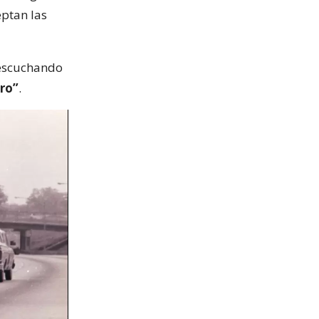
eptan las
 escuchando
ro”
.