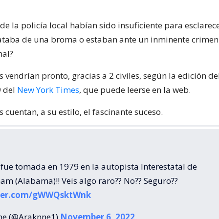
de la policía local habían sido insuficiente para esclarece
rataba de una broma o estaban ante un inminente crime
al?
 vendrían pronto, gracias a 2 civiles, según la edición de
 del
New York Times
, que puede leerse en la web.
 cuentan, a su estilo, el fascinante suceso.
 fue tomada en 1979 en la autopista Interestatal de
am (Alabama)!! Veis algo raro?? No?? Seguro??
tter.com/gWWQsktWnk
ne (@Araknne1)
November 6, 2022