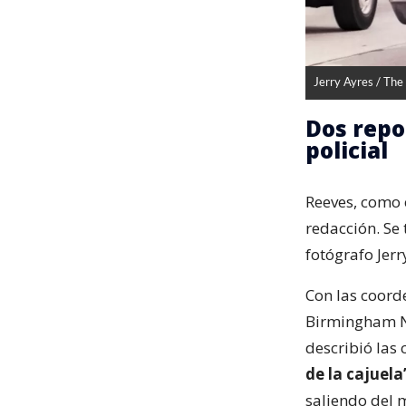
Jerry Ayres / Th
Dos repo
policial
Reeves, como e
redacción. Se
fotógrafo Jerr
Con las coord
Birmingham Ne
describió las 
de la cajuela
saliendo del 