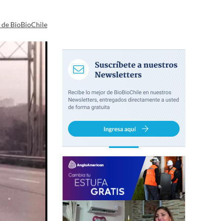
a de BioBioChile