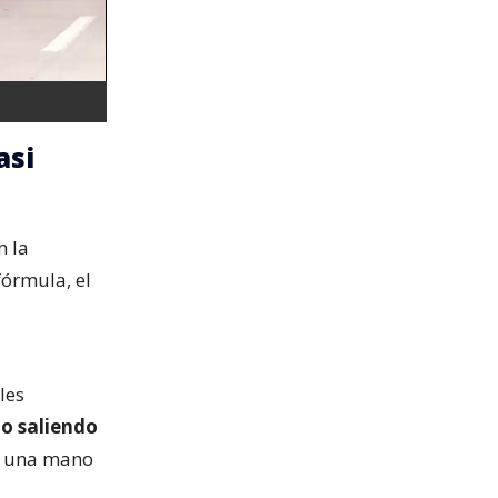
asi
n la
fórmula, el
les
o saliendo
o una mano