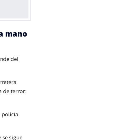
na mano
nde del
rretera
 de terror:
 policía
e se sigue