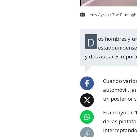
Jerry Ayres / The Birmin
Dos hombres y una mujer se pasearon por una importante carretera
estadounidense 
y dos audaces reporte
Cuando varios
automóvil, ja
un posterior 
Era mayo de 19
de las plataf
interceptando 