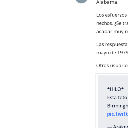
Alabama.
Los esfuerzos 
hechos. ¿Se t
acabar muy m
Las respuestas
mayo de 1979
Otros usuarios
*HILO*
Esta foto
Birmingh
pic.twi
— Arakn