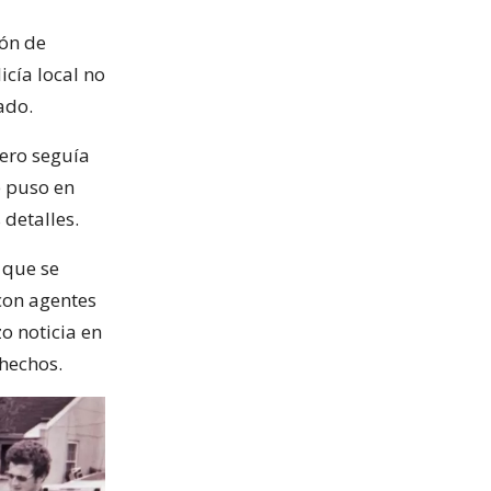
ión de
icía local no
ado.
tero seguía
e puso en
 detalles.
 que se
 con agentes
o noticia en
 hechos.