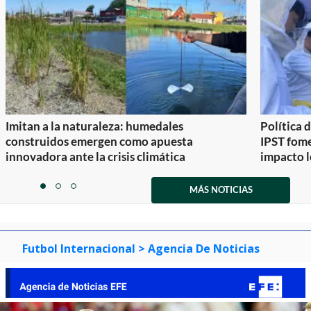
Imitan a la naturaleza: humedales
Política 
construidos emergen como apuesta
IPST fom
innovadora ante la crisis climática
impacto l
Item
1
MÁS NOTICIAS
item
item
item
of
0
1
2
3
Futbol Internacional
> Agencia De Noticias