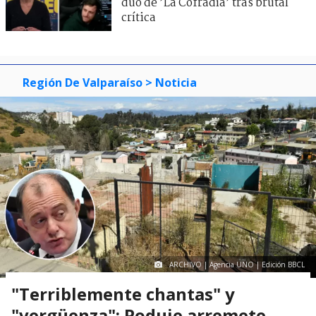
dúo de ’La Cofradía’ tras brutal
crítica
Región De Valparaíso
> Noticia
ARCHIVO | Agencia UNO | Edición BBCL
"Terriblemente chantas" y
"vergüenza": Poduje arremete