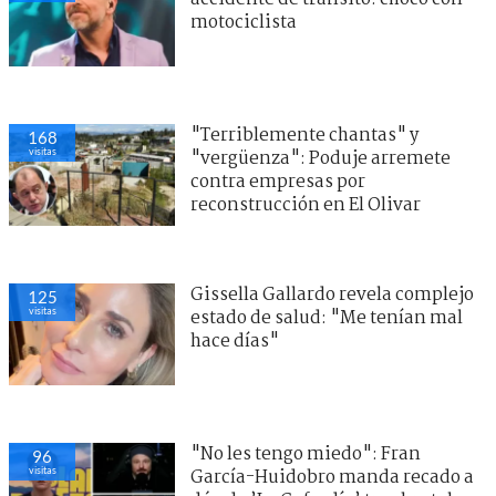
motociclista
"Terriblemente chantas" y
168
visitas
"vergüenza": Poduje arremete
contra empresas por
reconstrucción en El Olivar
Gissella Gallardo revela complejo
125
visitas
estado de salud: "Me tenían mal
hace días"
"No les tengo miedo": Fran
96
visitas
García-Huidobro manda recado a