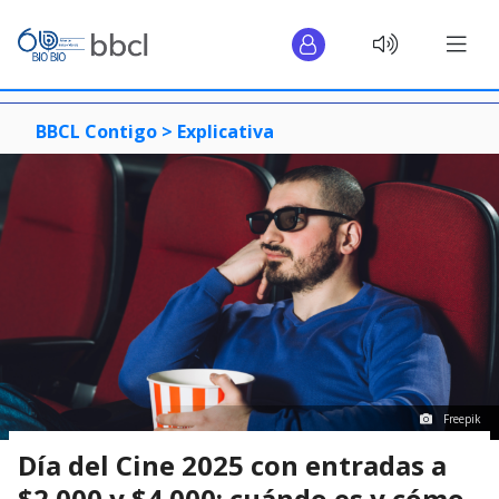
BBCL Contigo >
Explicativa
Freepik
Día del Cine 2025 con entradas a
$2.000 y $4.000: cuándo es y cómo