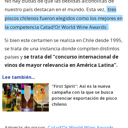
No hay dudas de que las bebidas alcohólicas de
nuestro país destacan en el mundo. Esta vez,
tres
piscos chilenos fueron elegidos como los mejores en
la competencia Catad’Or World Wine Awards.
Si bien este certamen se realiza en Chile desde 1995,
se trata de una instancia donde compiten distintos
países y
se trata del “concurso internacional de
vinos de mayor relevancia en América Latina”.
Lee también...
"First Spirit": Así es la nueva
campaña con la que se busca
potenciar exportación de pisco
chileno
Además de piscos,
Catad’Or World Wine Awards