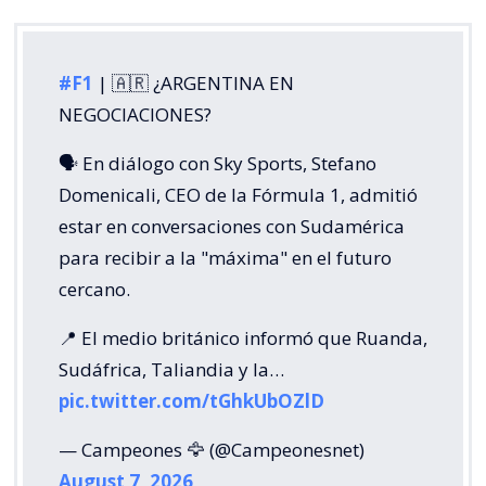
#F1
| 🇦🇷 ¿ARGENTINA EN
NEGOCIACIONES?
🗣️ En diálogo con Sky Sports, Stefano
Domenicali, CEO de la Fórmula 1, admitió
estar en conversaciones con Sudamérica
para recibir a la "máxima" en el futuro
cercano.
📍 El medio británico informó que Ruanda,
Sudáfrica, Taliandia y la…
pic.twitter.com/tGhkUbOZlD
— Campeones 🦅 (@Campeonesnet)
August 7, 2026