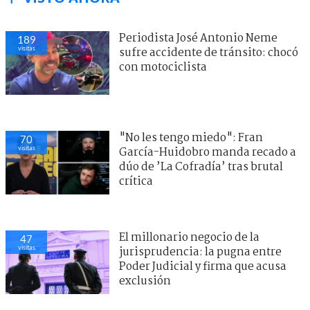
Periodista José Antonio Neme
189
visitas
sufre accidente de tránsito: chocó
con motociclista
"No les tengo miedo": Fran
70
visitas
García-Huidobro manda recado a
dúo de ’La Cofradía’ tras brutal
crítica
El millonario negocio de la
47
visitas
jurisprudencia: la pugna entre
Poder Judicial y firma que acusa
exclusión