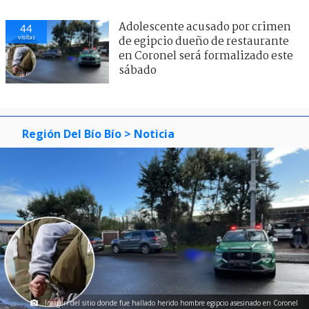
Adolescente acusado por crimen
44
visitas
de egipcio dueño de restaurante
en Coronel será formalizado este
sábado
Región Del Bío Bío
> Noticia
Imagen del sitio donde fue hallado herido hombre egipcio asesinado en Coronel