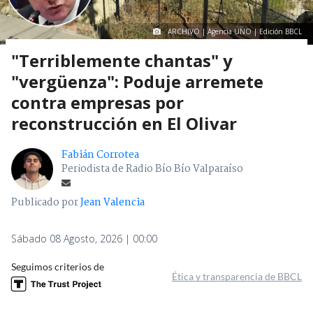
ARCHIVO | Agencia UNO | Edición BBCL
"Terriblemente chantas" y
"vergüenza": Poduje arremete
contra empresas por
reconstrucción en El Olivar
Fabián Corrotea
Periodista de Radio Bío Bío Valparaíso
Publicado por
Jean Valencia
Sábado 08 Agosto, 2026 | 00:00
Seguimos criterios de
Ética y transparencia de BBCL