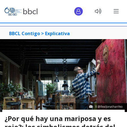
BBCL Contigo >
Explicativa
X @RealJonathanYeo
¿Por qué hay una mariposa y es
rojo?: los simbolismos detrás del