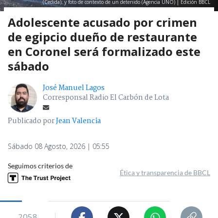
(Cedida); y foto de contexto de un detenido (Agencia UNO) | Edición BBCL
Adolescente acusado por crimen
de egipcio dueño de restaurante
en Coronel será formalizado este
sábado
José Manuel Lagos
Corresponsal Radio El Carbón de Lota
Publicado por
Jean Valencia
Sábado 08 Agosto, 2026 | 05:55
Seguimos criterios de
Ética y transparencia de BBCL
2058