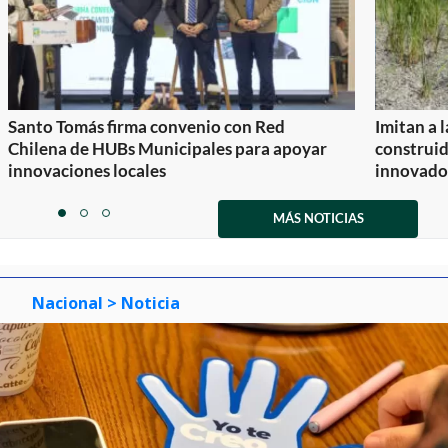
Santo Tomás firma convenio con Red
Imitan a 
Chilena de HUBs Municipales para apoyar
construi
innovaciones locales
innovador
Item
1
MÁS NOTICIAS
item
item
item
of
0
1
2
3
Nacional
> Noticia