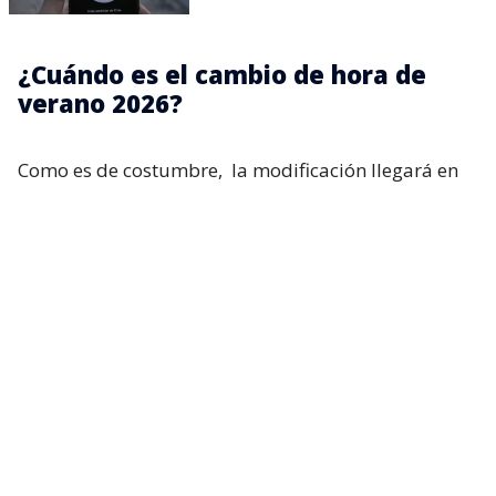
¿Cuándo es el cambio de hora de
verano 2026?
Como es de costumbre,
la modificación llegará en
septiembre, específicamente el día 5
. El
mencionado decreto indica lo siguiente:
“
A contar de las 24 horas del primer
sábado del mes de septiembre de 2026
y
hasta las 24 horas del primer sábado del
mes de abril de 2027,
se adelantará la
hora oficial en 60 minutos
“.