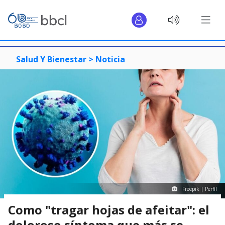
Salud Y Bienestar >
Noticia
Freepik | Perfil
Como "tragar hojas de afeitar": el
doloroso síntoma que más se