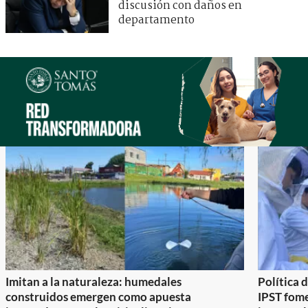
discusión con daños en
departamento
Imitan a la naturaleza: humedales
Política 
construidos emergen como apuesta
IPST fom