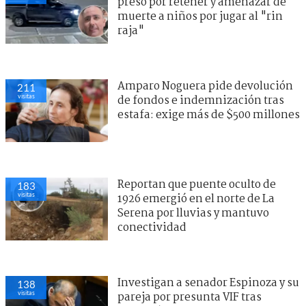
preso por retener y amenazar de
muerte a niños por jugar al "rin
raja"
Amparo Noguera pide devolución
211
visitas
de fondos e indemnización tras
estafa: exige más de $500 millones
Reportan que puente oculto de
183
visitas
1926 emergió en el norte de La
Serena por lluvias y mantuvo
conectividad
Investigan a senador Espinoza y su
138
visitas
pareja por presunta VIF tras