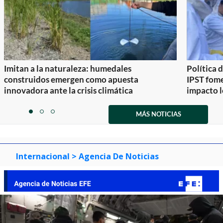
construidos emergen como apuesta
IPST fom
innovadora ante la crisis climática
impacto l
Item
1
MÁS NOTICIAS
item
item
item
of
0
1
2
3
Internacional
> Agencia De Noticias