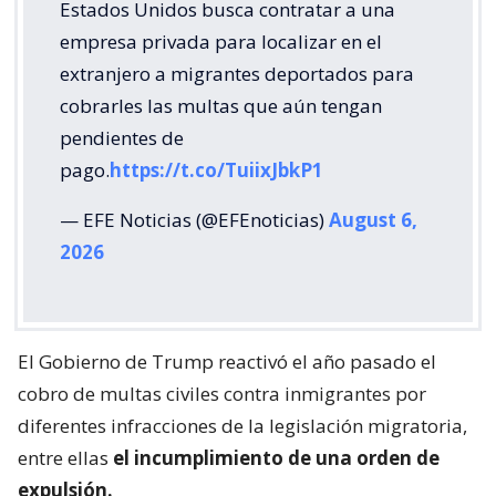
pago.
https://t.co/TuiixJbkP1
— EFE Noticias (@EFEnoticias)
August 6,
2026
El Gobierno de Trump reactivó el año pasado el
cobro de multas civiles contra inmigrantes por
diferentes infracciones de la legislación migratoria,
entre ellas
el incumplimiento de una orden de
expulsión.
La sanción diaria por no cumplir una orden de este
tipo fue fijada originalmente en 500 dólares por la
Ley de Inmigración y Nacionalidad (INA, en inglés)
en 1996 y actualmente asciende a 998 dólares al día