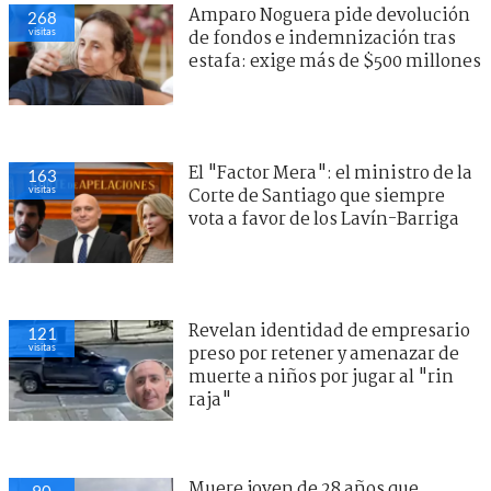
Amparo Noguera pide devolución
275
visitas
de fondos e indemnización tras
estafa: exige más de $500 millones
El "Factor Mera": el ministro de la
173
visitas
Corte de Santiago que siempre
vota a favor de los Lavín-Barriga
Revelan identidad de empresario
122
visitas
preso por retener y amenazar de
muerte a niños por jugar al "rin
raja"
No botes tu dinero: cómo