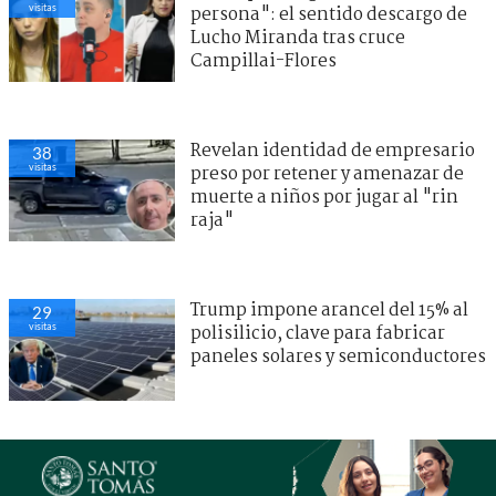
visitas
persona": el sentido descargo de
Lucho Miranda tras cruce
Campillai-Flores
Revelan identidad de empresario
38
visitas
preso por retener y amenazar de
muerte a niños por jugar al "rin
raja"
Trump impone arancel del 15% al
29
visitas
polisilicio, clave para fabricar
paneles solares y semiconductores