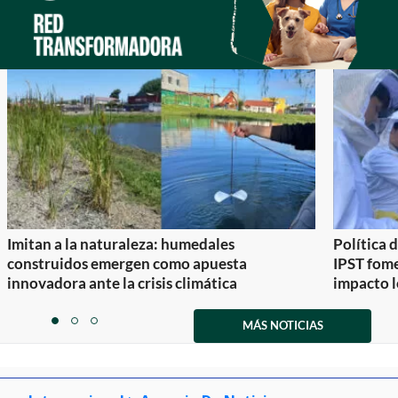
Imitan a la naturaleza: humedales
Política 
construidos emergen como apuesta
IPST fom
innovadora ante la crisis climática
impacto l
Item
1
MÁS NOTICIAS
item
item
item
of
0
1
2
3