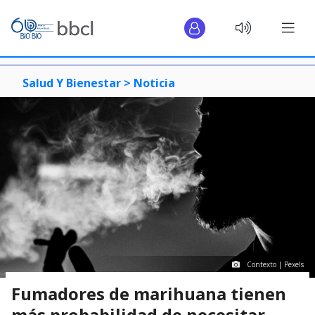
Salud Y Bienestar >
Noticia
Contexto | Pexels
Fumadores de marihuana tienen
más probabilidad de necesitar