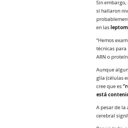
Sin embargo, 
sí hallaron n
probablemente
en las
leptom
“Hemos exami
técnicas para
ARN o proteína
Aunque alguno
glía (células 
cree que es
“r
está conteni
A pesar de la
cerebral signi