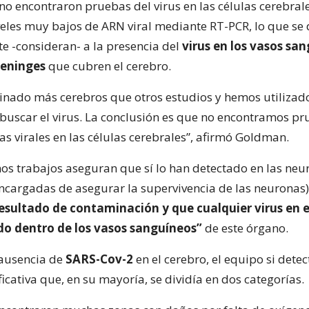
no encontraron pruebas del virus en las células cerebral
iveles muy bajos de ARN viral mediante RT-PCR, lo que se
 -consideran- a la presencia del
virus en los vasos sa
eninges
que cubren el cerebro.
nado más cerebros que otros estudios y hemos utilizad
 buscar el virus. La conclusión es que no encontramos p
s virales en las células cerebrales”, afirmó Goldman.
s trabajos aseguran que sí lo han detectado en las neur
encargadas de asegurar la supervivencia de las neuronas)
esultado de contaminación y que cualquier virus en e
do dentro de los vasos sanguíneos”
de este órgano.
 ausencia de
SARS-Cov-2
en el cerebro, el equipo si dete
ficativa que, en su mayoría, se dividía en dos categorías.