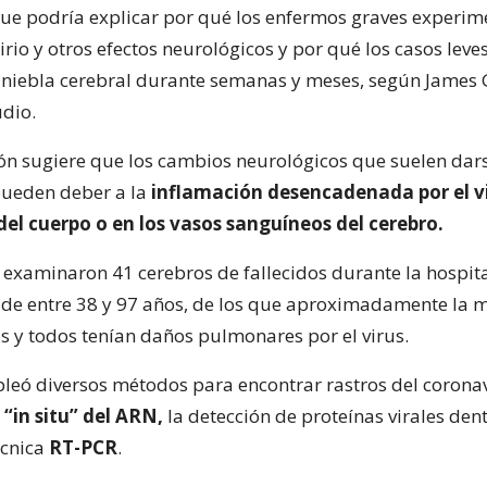
que podría explicar por qué los enfermos graves experi
irio y otros efectos neurológicos y por qué los casos lev
niebla cerebral durante semanas y meses, según James 
udio.
ión sugiere que los cambios neurológicos que suelen dars
pueden deber a la
inflamación desencadenada por el v
del cuerpo o en los vasos sanguíneos del cerebro.
s examinaron 41 cerebros de fallecidos durante la hospita
de entre 38 y 97 años, de los que aproximadamente la 
s y todos tenían daños pulmonares por el virus.
leó diversos métodos para encontrar rastros del corona
n
“in situ” del ARN,
la detección de proteínas virales dent
écnica
RT-PCR
.