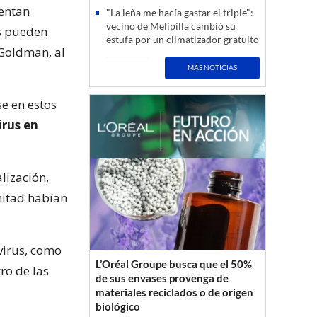
mentan
"La leña me hacía gastar el triple":
vecino de Melipilla cambió su
es pueden
estufa por un climatizador gratuito
Goldman, al
MÁS NOTICIAS
e en estos
irus en
lización,
mitad habían
virus, como
L’Oréal Groupe busca que el 50%
ro de las
de sus envases provenga de
materiales reciclados o de origen
biológico