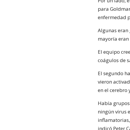
Por un lado, 
para Goldman 
enfermedad pu
Algunas eran
mayoría eran 
El equipo cre
coágulos de s
El segundo ha
vieron activa
en el cerebro
Había grupos 
ningún virus e
inflamatorias,
indicó Peter C