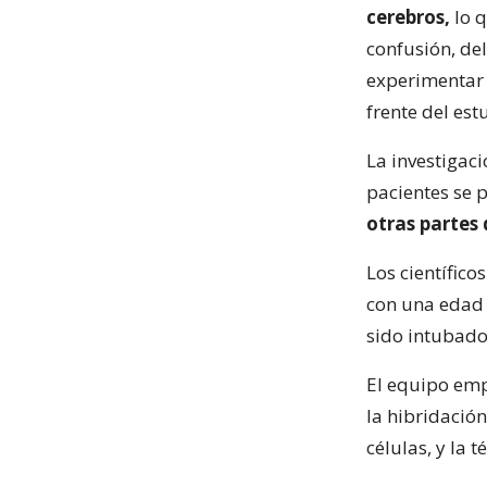
cerebros,
lo 
confusión, del
experimentar 
frente del est
La investigac
pacientes se 
otras partes 
Los científico
con una edad 
sido intubado
El equipo emp
la hibridació
células, y la t