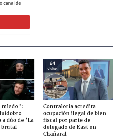
o canal de
64
visitas
o miedo":
Contraloría acredita
Huidobro
ocupación ilegal de bien
 a dúo de ’La
fiscal por parte de
 brutal
delegado de Kast en
Chañaral