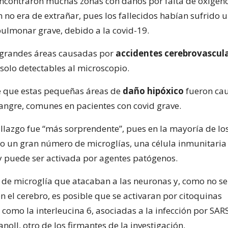
encontraron muchas zonas con daños por falta de oxígeno
no era de extrañar, pues los fallecidos habían sufrido 
lmonar grave, debido a la covid-19.
 grandes áreas causadas por
accidentes cerebrovascul
solo detectables al microscopio.
e que estas pequeñas áreas de
daño hipóxico
fueron ca
angre, comunes en pacientes con covid grave.
llazgo fue “más sorprendente”, pues en la mayoría de lo
do un gran número de microglías, una célula inmunitaria
 y puede ser activada por agentes patógenos.
de microglía que atacaban a las neuronas y, como no se
n el cerebro, es posible que se activaran por citoquinas
 como la interleucina 6, asociadas a la infección por SAR
anoll, otro de los firmantes de la investigación.