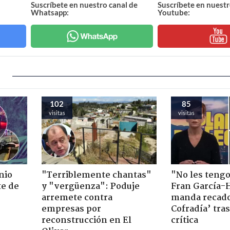
Suscríbete en nuestro canal de
Suscríbete en nuestr
Whatsapp:
Youtube:
102
85
visitas
visitas
nio
"Terriblemente chantas"
"No les teng
te de
y "vergüenza": Poduje
Fran García-
arremete contra
manda recado
empresas por
Cofradía’ tras
reconstrucción en El
crítica