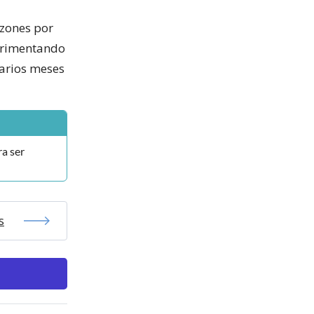
azones por
perimentando
arios meses
ra ser
s