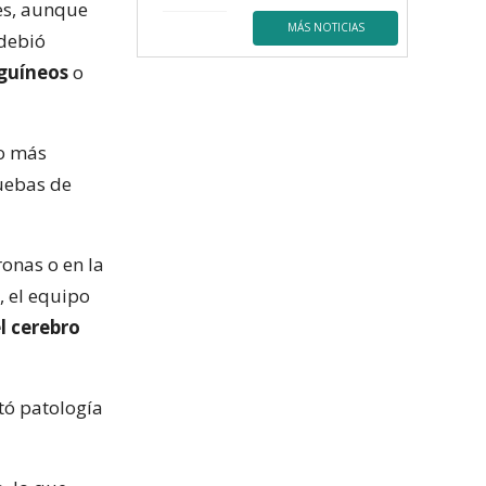
es, aunque
MÁS NOTICIAS
 debió
nguíneos
o
o más
ruebas de
onas o en la
, el equipo
l cerebro
ctó patología