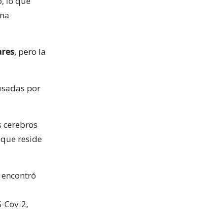
, lo que
una
ares
, pero la
usadas por
s cerebros
 que reside
 encontró
S-Cov-2,