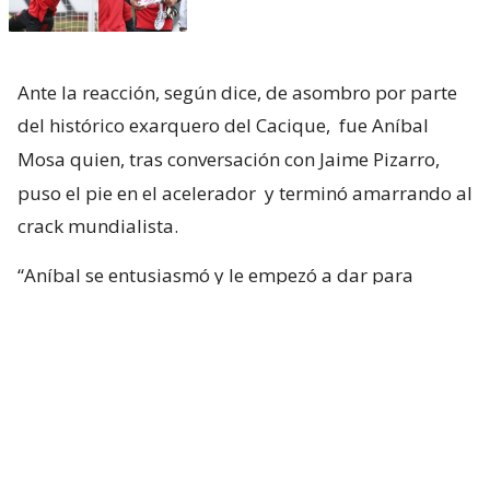
Ante la reacción, según dice, de asombro por parte
del histórico exarquero del Cacique,
fue Aníbal
Mosa quien, tras conversación con Jaime Pizarro,
puso el pie en el acelerador
y terminó amarrando al
crack mundialista.
“Aníbal se entusiasmó y le empezó a dar para
adelante. Ya con la primera reacción del club, yo
tuve una sensación muy positiva. Tanto, que me di
cuenta de que la cosa iba en serio”, confesó.
Duthu: “La llegada de Vozinha a Colo
Colo va a ayudar mucho a abrir
puertas a otras estrellas”