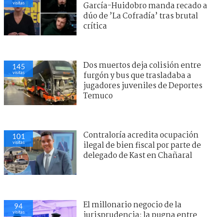
visitas
García-Huidobro manda recado a
dúo de ’La Cofradía’ tras brutal
crítica
Dos muertos deja colisión entre
145
visitas
furgón y bus que trasladaba a
jugadores juveniles de Deportes
Temuco
Contraloría acredita ocupación
101
visitas
ilegal de bien fiscal por parte de
delegado de Kast en Chañaral
El millonario negocio de la
94
visitas
jurisprudencia: la pugna entre