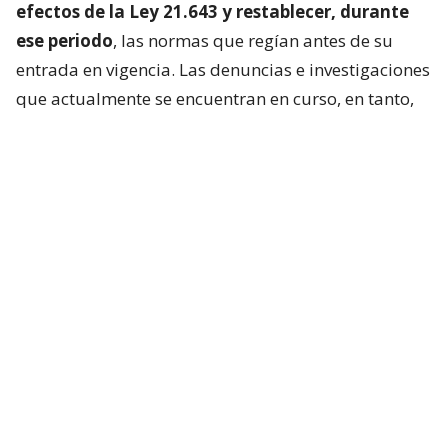
efectos de la Ley 21.643 y restablecer, durante
ese periodo
, las normas que regían antes de su
entrada en vigencia. Las denuncias e investigaciones
que actualmente se encuentran en curso, en tanto,
continuarían su tramitación.
La propuesta surge paralelamente a la revisión que
impulsa el Gobierno al reglamento de la Ley Karin,
luego de detectar dificultades en su aplicación,
entre ellas denuncias que
no corresponden al
ámbito de la normativa, la falta de un filtro
inicial de admisibilidad
y los extensos tiempos de
investigación.
“No cuenten con mi voto”