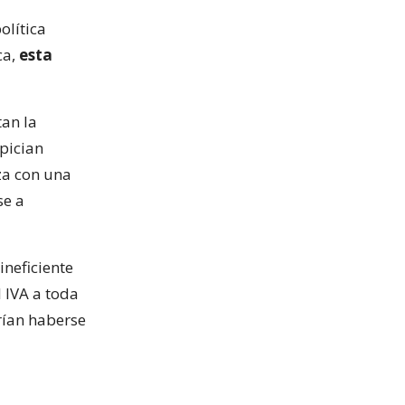
olítica
ca,
esta
tan la
pician
za con una
se a
ineficiente
 IVA a toda
rían haberse