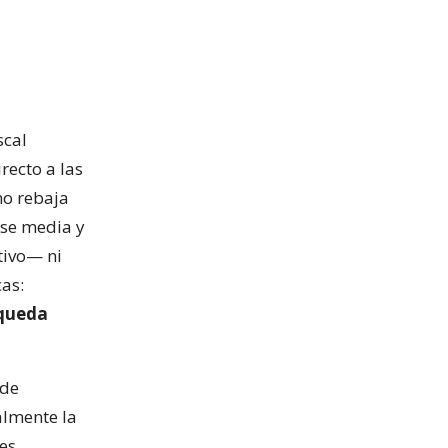
scal
recto a las
mo rebaja
ase media y
tivo— ni
cas:
 queda
 de
almente la
des