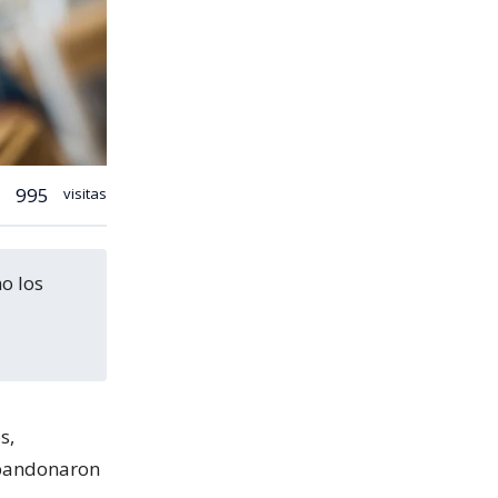
995
visitas
s,
abandonaron