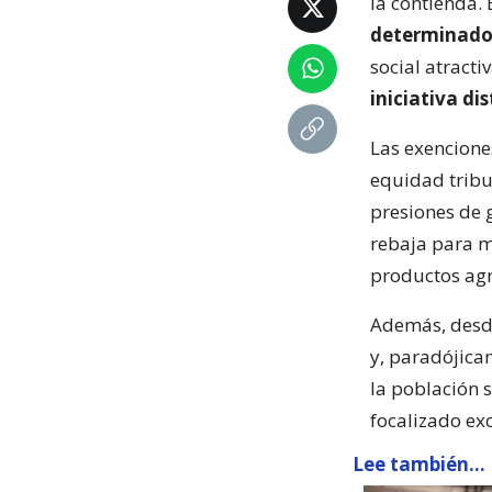
la contienda. 
determinado
social atracti
iniciativa di
Las exenciones
equidad tribu
presiones de 
rebaja para m
productos agr
Además, desde 
y, paradójica
la población 
focalizado ex
Lee también...