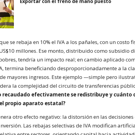
Exportar con el freno de mano puesto
e se rebaja en 10% el IVA a los pañales, con un costo fi
 US$10 millones. Ese monto, distribuido como subsidio di
pobres, tendría un impacto real; en cambio aplicado co
VA, termina beneficiando desproporcionadamente a la cl
s de mayores ingresos. Este ejemplo —simple pero ilustra
dera la complejidad del circuito de transferencias públi
o recaudado efectivamente se redistribuye y cuánto
el propio aparato estatal?
era otro efecto negativo: la distorsión en las decisiones
nversión. Las rebajas selectivas de IVA modifican artifici
elativa entre sectores, orientando capital hacia activida