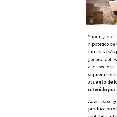
Supongamos qu
hipotético de
familias más 
general del I
a los sectore
siquiera consi
¿cuánto de l
retenido por 
Además, se gen
producción e i
rentabilidad r