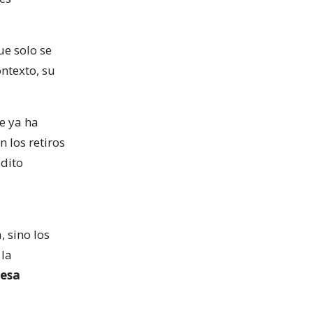
ue solo se
ontexto, su
e ya ha
 los retiros
édito
 sino los
 la
 esa