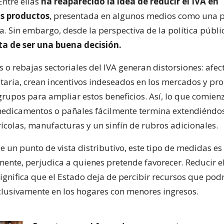
Entre ellas
ha reaparecido la idea de reducir el IVA en
s productos
, presentada en algunos medios como una p
va. Sin embargo, desde la perspectiva de la política públi
sta de ser una buena decisión.
 o rebajas sectoriales del IVA generan distorsiones: afec
taria, crean incentivos indeseados en los mercados y pro
grupos para ampliar estos beneficios. Así, lo que comien
edicamentos o pañales fácilmente termina extendiéndo
ícolas, manufacturas y un sinfín de rubros adicionales.
un punto de vista distributivo, este tipo de medidas es 
mente, perjudica a quienes pretende favorecer. Reducir el
significa que el Estado deja de percibir recursos que pod
clusivamente en los hogares con menores ingresos.