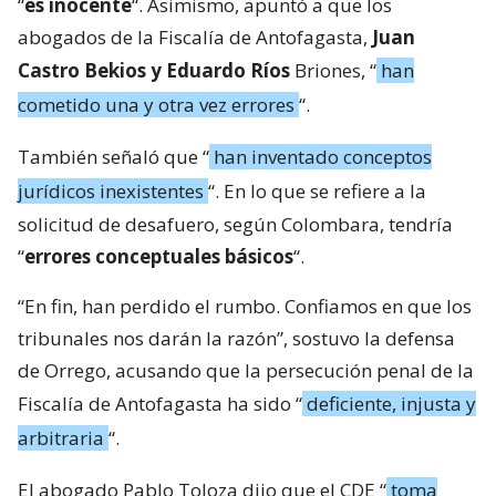
“
es inocente
“. Asimismo, apuntó a que los
abogados de la Fiscalía de Antofagasta,
Juan
Castro Bekios y Eduardo Ríos
Briones, “
han
cometido una y otra vez errores
“.
También señaló que “
han inventado conceptos
jurídicos inexistentes
“. En lo que se refiere a la
solicitud de desafuero, según Colombara, tendría
“
errores conceptuales básicos
“.
“En fin, han perdido el rumbo. Confiamos en que los
tribunales nos darán la razón”, sostuvo la defensa
de Orrego, acusando que la persecución penal de la
Fiscalía de Antofagasta ha sido “
deficiente, injusta y
arbitraria
“.
El abogado Pablo Toloza dijo que el CDE “
toma