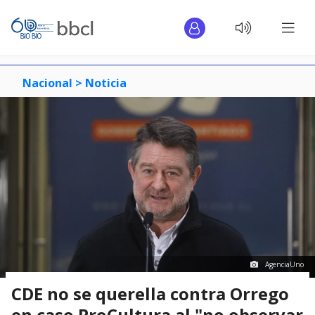
Nacional >
Noticia
AgenciaUno
CDE no se querella contra Orrego
en caso ProCultura al "no observar