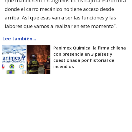
que mantienen con algunos focos bajo la estructura
donde el carro mecánico no tiene acceso desde
arriba. Así que esas van a ser las funciones y las
labores que vamos a realizar en este momento”.
Lee también...
Panimex Química: la firma chilena
con presencia en 3 países y
cuestionada por historial de
incendios
Respecto a los silos, que durante la tarde
representaron una preocupación por su carga
calórica, el comandante indicó que mantienen
temperatura. “Sí, mantienen con temperatura,
se
hizo una medición con cámara térmica,