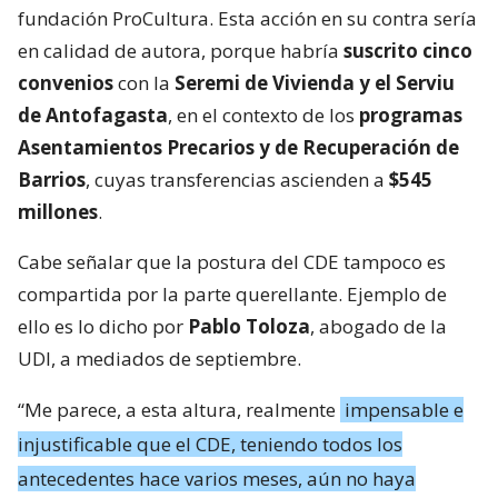
fundación ProCultura. Esta acción en su contra sería
en calidad de autora, porque habría
suscrito cinco
convenios
con la
Seremi de Vivienda y el Serviu
de Antofagasta
, en el contexto de los
programas
Asentamientos Precarios y de Recuperación de
Barrios
, cuyas transferencias ascienden a
$545
millones
.
Cabe señalar que la postura del CDE tampoco es
compartida por la parte querellante. Ejemplo de
ello es lo dicho por
Pablo Toloza
, abogado de la
UDI, a mediados de septiembre.
“Me parece, a esta altura, realmente
impensable e
injustificable que el CDE, teniendo todos los
antecedentes hace varios meses, aún no haya