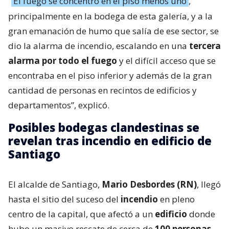
“
El fuego se concentró en el piso menos uno
,
principalmente en la bodega de esta galería, y a la
gran emanación de humo que salía de ese sector, se
dio la alarma de incendio, escalando en una
tercera
alarma por todo el fuego
y el difícil acceso que se
encontraba en el piso inferior y además de la gran
cantidad de personas en recintos de edificios y
departamentos”, explicó.
Posibles bodegas clandestinas se
revelan tras incendio en edificio de
Santiago
El alcalde de Santiago,
Mario Desbordes (RN)
, llegó
hasta el sitio del suceso del
incendio
en pleno
centro de la capital, que afectó a un
edificio
donde
hubo un masivo rescate de cerca de
100 personas
,