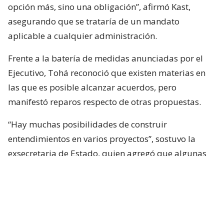
opción más, sino una obligación”, afirmó Kast,
asegurando que se trataría de un mandato
aplicable a cualquier administración.
Frente a la batería de medidas anunciadas por el
Ejecutivo, Tohá reconoció que existen materias en
las que es posible alcanzar acuerdos, pero
manifestó reparos respecto de otras propuestas.
“Hay muchas posibilidades de construir
entendimientos en varios proyectos”, sostuvo la
exsecretaria de Estado, quien agregó que algunas
iniciativas generan dudas porque, a su juicio, son
“
conflictivas
” y al mismo tiempo “
innecesarias
“.
Entre estas últimas ubicó los cambios
constitucionales planteados por La Moneda. Tohá