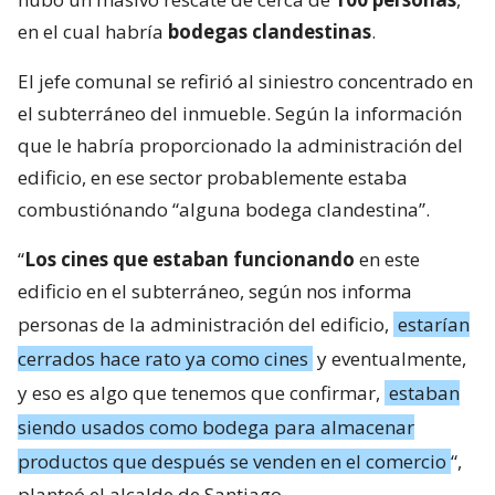
en el cual habría
bodegas clandestinas
.
El jefe comunal se refirió al siniestro concentrado en
el subterráneo del inmueble. Según la información
que le habría proporcionado la administración del
edificio, en ese sector probablemente estaba
combustiónando “alguna bodega clandestina”.
“
Los cines que estaban funcionando
en este
edificio en el subterráneo, según nos informa
personas de la administración del edificio,
estarían
cerrados hace rato ya como cines
y eventualmente,
y eso es algo que tenemos que confirmar,
estaban
siendo usados como bodega para almacenar
productos que después se venden en el comercio
“,
planteó el alcalde de Santiago.