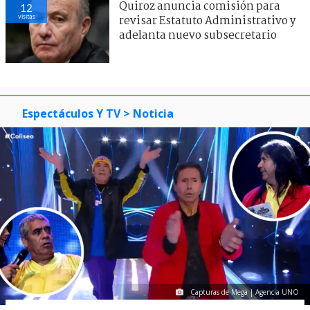
Quiroz anuncia comisión para
12
visitas
revisar Estatuto Administrativo y
adelanta nuevo subsecretario
Espectáculos Y TV
> Noticia
Capturas de Mega | Agencia UNO