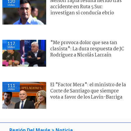
Nelson Tapia resulta herido tras
120
visitas
accidente en Ruta 5 Sur:
investigan si conducía ebrio
"Me provoca dolor que sea tan
117
visitas
clasista": La dura respuesta de JC
Rodríguez a Nicolás Larraín
El "Factor Mera": el ministro de la
111
visitas
Corte de Santiago que siempre
vota a favor de los Lavín-Barriga
Región Del Maule
> Noticia