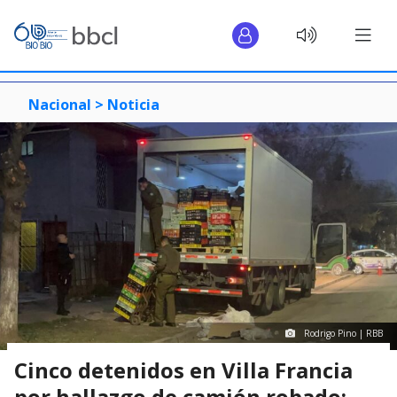
Nacional >
Noticia
Rodrigo Pino | RBB
Cinco detenidos en Villa Francia
por hallazgo de camión robado: