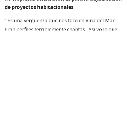
de proyectos habitacionales
.
“
Es una vergüenza que nos tocó en Viña del Mar.
Eran perfiles terriblemente chantas
. Así yo lo dije.
No podía decir mal hecho, no.
Chanta era la
palabra. ¡Chantas!
Y esta casa la estamos
desarmando ahora y
traeremos otra empresa que
haga bien la pega
“, aseguró.
“Yo siempre pregunto: ‘¿Qué constructora es? Tal y
cual’. Y algunas que dejaron varias embarradas, ¡se
han venido a arreglarla! Después que me criticaron
por mis
lives
donde las retaba con justa razón”,
expresó.