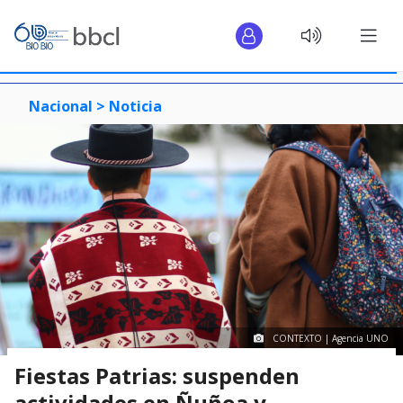
Nacional >
Noticia
CONTEXTO | Agencia UNO
Fiestas Patrias: suspenden
actividades en Ñuñoa y