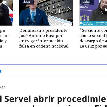
visitas
visitas
apa
Denuncian a presidente
"Se siente co
de un
José Antonio Kast por
abuso sexual i
io y
entregar información
descargo de a
su
falsa en cadena nacional
La Cruz por au
a
2:56
l Servel abrir procedimie