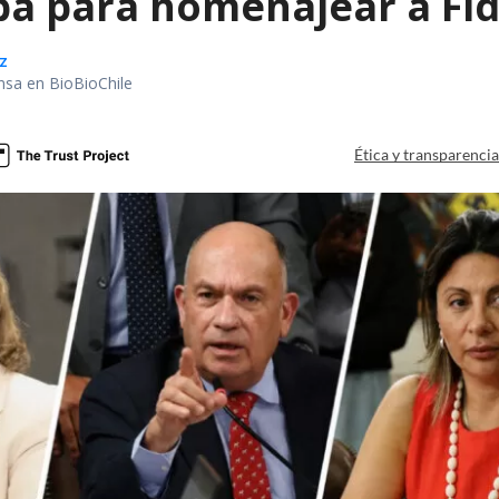
ba para homenajear a Fid
z
nsa en BioBioChile
Ética y transparenci