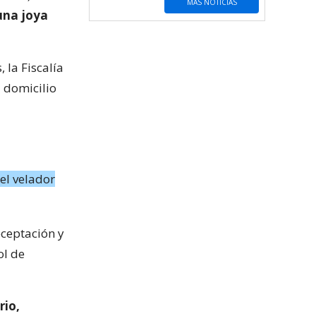
MÁS NOTICIAS
una joya
 la Fiscalía
l domicilio
el velador
eceptación y
ol de
rio,