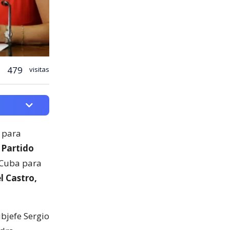
479
visitas
para
 Partido
 Cuba para
l Castro,
ubjefe Sergio