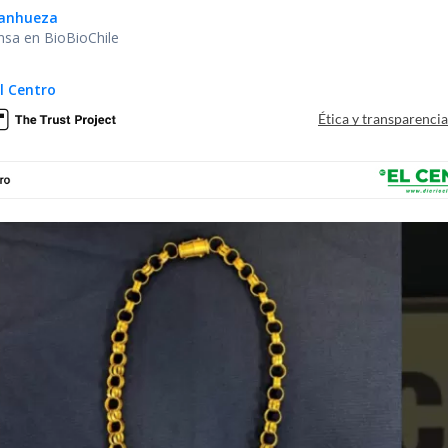
Sanhueza
nsa en BioBioChile
El Centro
Ética y transparenci