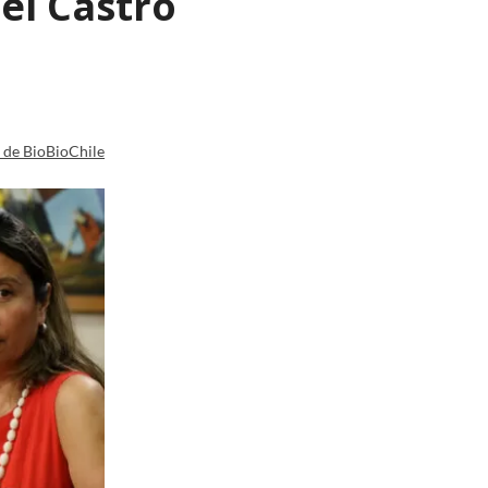
el Castro
a de BioBioChile