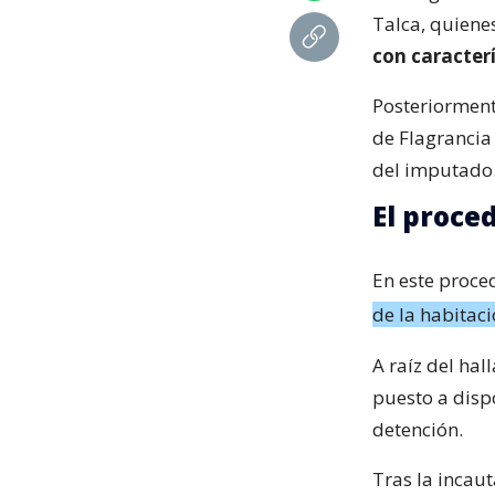
Talca, quienes
con caracterí
Posteriormente
de Flagrancia 
del imputado
El proce
En este proce
de la habitaci
A raíz del hal
puesto a disp
detención.
Tras la incau