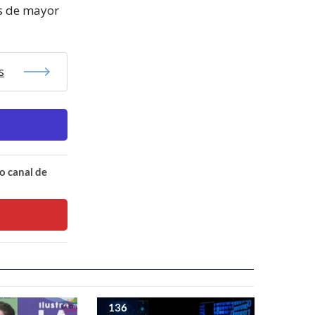
es de mayor
s
o canal de
136