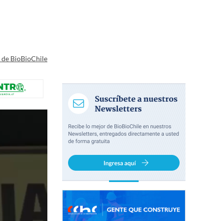
a de BioBioChile