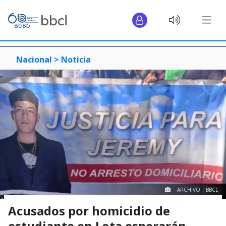
Nacional >
Noticia
ARCHIVO | BBCL
Acusados por homicidio de
estudiante en Lota esperarán