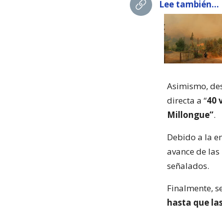
Lee también...
Asimismo, de
directa a “
40 
Millongue”
.
Debido a la e
avance de las
señalados.
Finalmente, s
hasta que las