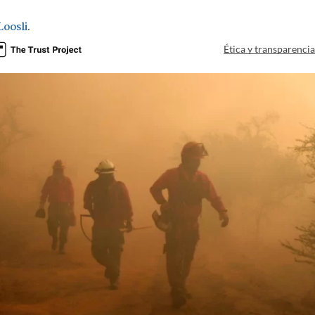
Loosli
.
Ética y transparenci