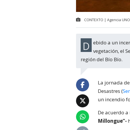
CONTEXTO | Agencia UNO
Debido a un incendio forestal que ha consumido -al menos- diez hectáreas de
vegetación, el 
región del Bío Bío.
La jornada de
Desastres (
Se
un incendio fo
De acuerdo a 
Millongue”-
h