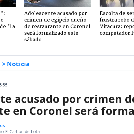
":
Adolescente acusado por
Escolta de se
ro
crimen de egipcio dueño
frustra robo 
de ’La
de restaurante en Coronel
Vitacura: rep
será formalizado este
computador f
sábado
o
> Noticia
5:55
te acusado por crimen d
te en Coronel será forma
gos
io El Carbón de Lota