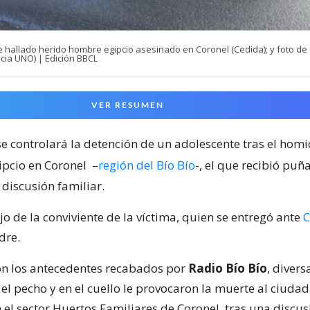
e hallado herido hombre egipcio asesinado en Coronel (Cedida); y foto de
cia UNO) | Edición BBCL
VER RESUMEN
e controlará la detención de un adolescente tras el homi
pcio en Coronel
–
región del Bío Bío
-, el que recibió puñ
discusión familiar.
jo de la conviviente de la víctima, quien se entregó ante
C
dre.
n los antecedentes recabados por
Radio Bío Bío
, divers
el pecho y en el cuello le provocaron la muerte al ciudad
 el sector Huertos Familiares de Coronel, tras una discu