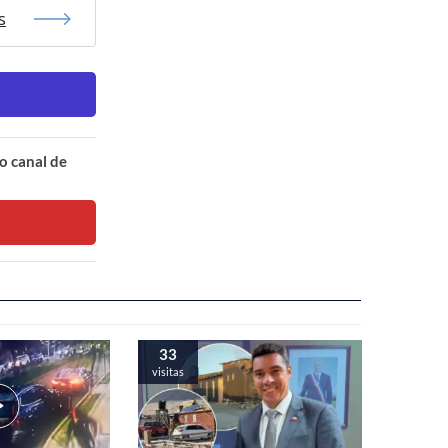
s
o canal de
33
visitas