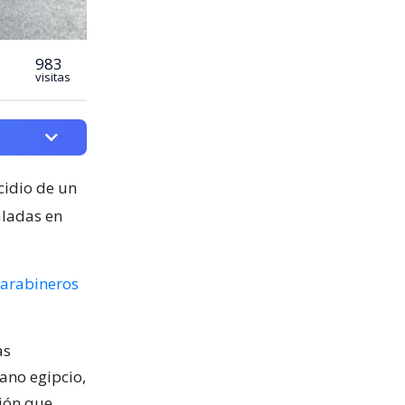
983
visitas
cidio de un
aladas en
arabineros
as
ano egipcio,
sión que