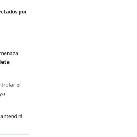
ectados por
amenaza
leta
trolar el
 ya
 mantendrá