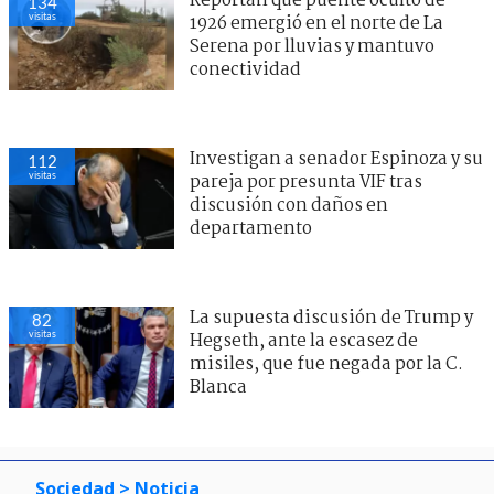
Reportan que puente oculto de
134
visitas
1926 emergió en el norte de La
Serena por lluvias y mantuvo
conectividad
Investigan a senador Espinoza y su
112
visitas
pareja por presunta VIF tras
discusión con daños en
departamento
La supuesta discusión de Trump y
82
visitas
Hegseth, ante la escasez de
misiles, que fue negada por la C.
Blanca
Sociedad
> Noticia